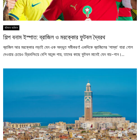
ঘটমান বর্তমান
শিল্প বনাম ইস্পাত: ব্রাজিল ও মরক্কোর ফুটবল দ্বৈরথ
ব্রাজিল আর মরক্কোর লড়াই যেন এক অদ্ভুত সমীকরণ! একদিকে ব্রাজিলের ‘সাম্বা’ যারা গোল
দেওয়ার চেয়েও ড্রিবলিংয়ে বেশি আনন্দ পায়, তাদের কাছে ফুটবল মানেই যেন নাচ-গান।...