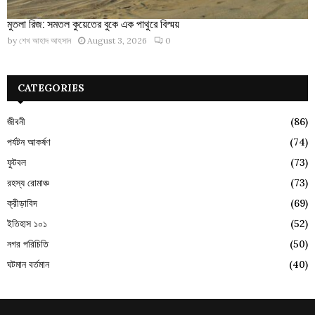
মুতলা রিজ: সমতল কুয়েতের বুকে এক পাথুরে বিস্ময়
by
শেখ আহাদ আহসান
August 3, 2026
0
CATEGORIES
জীবনী
(86)
পর্যটন আকর্ষণ
(74)
ফুটবল
(73)
রহস্য রোমাঞ্চ
(73)
ক্রীড়াবিদ
(69)
ইতিহাস ১০১
(52)
নগর পরিচিতি
(50)
ঘটমান বর্তমান
(40)