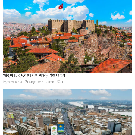
আঙ্কারা: তুরস্কের এক অনন্য শহরের গল্প
by
আশা রহমান
August 6, 2026
0