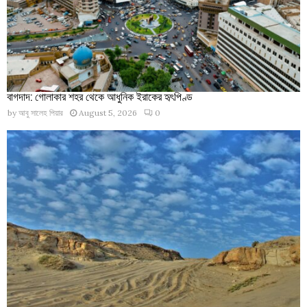
বাগদাদ: গোলাকার শহর থেকে আধুনিক ইরাকের হৃৎপিণ্ড
by
আবু সালেহ পিয়ার
August 5, 2026
0