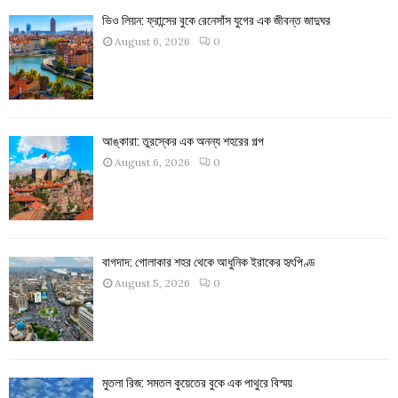
ভিও লিয়ন: ফ্রান্সের বুকে রেনেসাঁস যুগের এক জীবন্ত জাদুঘর
August 6, 2026
0
আঙ্কারা: তুরস্কের এক অনন্য শহরের গল্প
August 6, 2026
0
বাগদাদ: গোলাকার শহর থেকে আধুনিক ইরাকের হৃৎপিণ্ড
August 5, 2026
0
মুতলা রিজ: সমতল কুয়েতের বুকে এক পাথুরে বিস্ময়