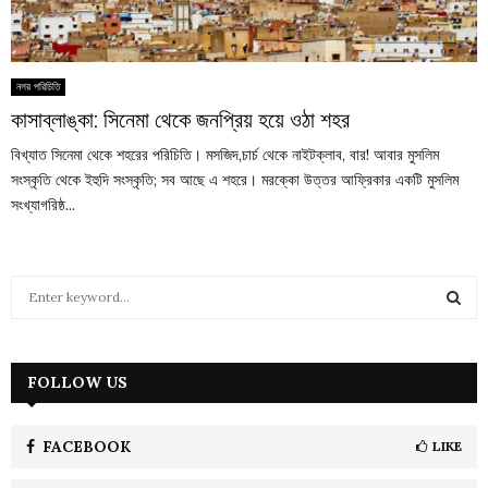
নগর পরিচিতি
কাসাব্লাঙ্কা: সিনেমা থেকে জনপ্রিয় হয়ে ওঠা শহর
বিখ্যাত সিনেমা থেকে শহরের পরিচিতি। মসজিদ,চার্চ থেকে নাইটক্লাব, বার! আবার মুসলিম
সংস্কৃতি থেকে ইহুদি সংস্কৃতি; সব আছে এ শহরে। মরক্কো উত্তর আফ্রিকার একটি মুসলিম
সংখ্যাগরিষ্ঠ...
S
e
a
S
r
c
FOLLOW US
E
h
f
A
o
FACEBOOK
LIKE
r
R