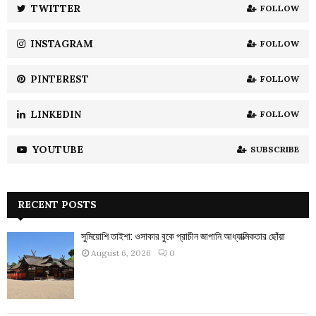
:
TWITTER
FOLLOW
C
INSTAGRAM
FOLLOW
H
PINTEREST
FOLLOW
LINKEDIN
FOLLOW
YOUTUBE
SUBSCRIBE
RECENT POSTS
সুমিয়োশি তাইশা: ওসাকার বুকে প্রাচীন জাপানি আধ্যাত্মিকতার ছোঁয়া
August 6, 2026
0