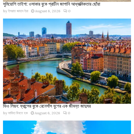
সুমিয়োশি তাইশা: ওসাকার বুকে প্রাচীন জাপানি আধ্যাত্মিকতার ছোঁয়া
by
ইসরাত জাহান ইরা
August 6, 2026
0
ভিও লিয়ন: ফ্রান্সের বুকে রেনেসাঁস যুগের এক জীবন্ত জাদুঘর
by
ফাবিহা বিনতে হক
August 6, 2026
0