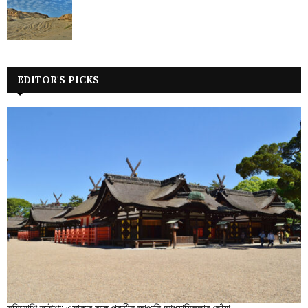
EDITOR'S PICKS
সুমিয়োশি তাইশা: ওসাকার বুকে প্রাচীন জাপানি আধ্যাত্মিকতার ছোঁয়া