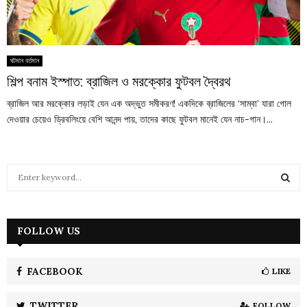
ঘটমান বর্তমান
শিল্প বনাম ইস্পাত: ব্রাজিল ও মরক্কোর ফুটবল দ্বৈরথ
ব্রাজিল আর মরক্কোর লড়াই যেন এক অদ্ভুত সমীকরণ! একদিকে ব্রাজিলের ‘সাম্বা’ যারা গোল
দেওয়ার চেয়েও ড্রিবলিংয়ে বেশি আনন্দ পায়, তাদের কাছে ফুটবল মানেই যেন নাচ-গান।...
S
e
a
S
r
c
FOLLOW US
E
h
f
A
o
FACEBOOK
LIKE
r
R
:
TWITTER
FOLLOW