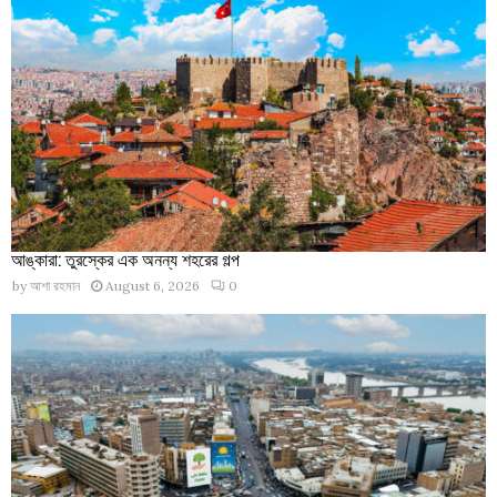
আঙ্কারা: তুরস্কের এক অনন্য শহরের গল্প
by
আশা রহমান
August 6, 2026
0