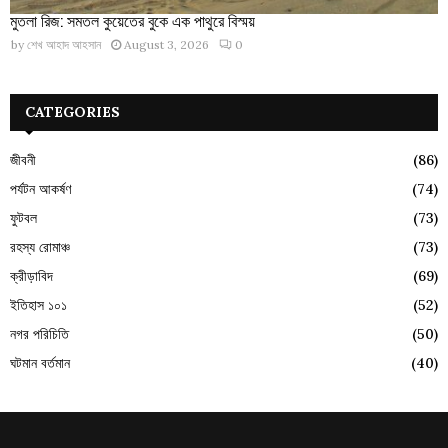
মুতলা রিজ: সমতল কুয়েতের বুকে এক পাথুরে বিস্ময়
by
শেখ আহাদ আহসান
August 3, 2026
0
CATEGORIES
জীবনী
(86)
পর্যটন আকর্ষণ
(74)
ফুটবল
(73)
রহস্য রোমাঞ্চ
(73)
ক্রীড়াবিদ
(69)
ইতিহাস ১০১
(52)
নগর পরিচিতি
(50)
ঘটমান বর্তমান
(40)