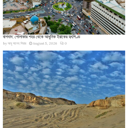
বাগদাদ: গোলাকার শহর থেকে আধুনিক ইরাকের হৃৎপিণ্ড
by
আবু সালেহ পিয়ার
August 5, 2026
0