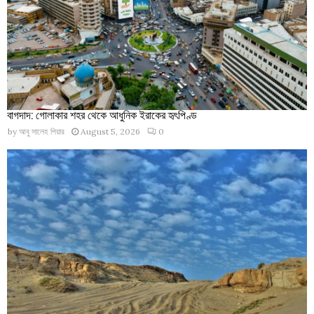
বাগদাদ: গোলাকার শহর থেকে আধুনিক ইরাকের হৃৎপিণ্ড
by
আবু সালেহ পিয়ার
August 5, 2026
0