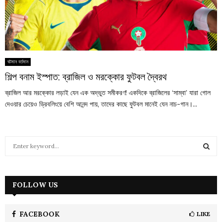
ঘটমান বর্তমান
শিল্প বনাম ইস্পাত: ব্রাজিল ও মরক্কোর ফুটবল দ্বৈরথ
ব্রাজিল আর মরক্কোর লড়াই যেন এক অদ্ভুত সমীকরণ! একদিকে ব্রাজিলের ‘সাম্বা’ যারা গোল
দেওয়ার চেয়েও ড্রিবলিংয়ে বেশি আনন্দ পায়, তাদের কাছে ফুটবল মানেই যেন নাচ-গান।...
S
e
a
S
r
c
FOLLOW US
E
h
f
A
o
FACEBOOK
LIKE