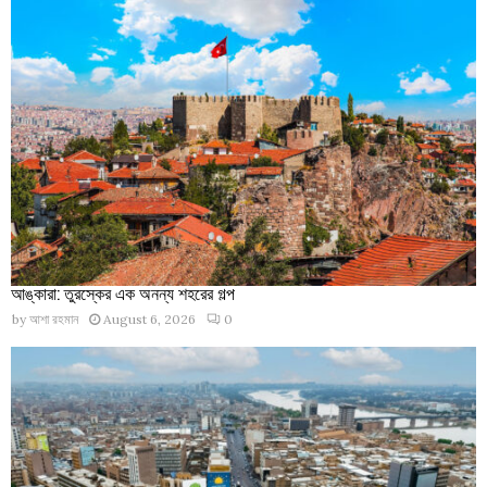
আঙ্কারা: তুরস্কের এক অনন্য শহরের গল্প
by
আশা রহমান
August 6, 2026
0