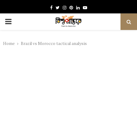
Facebook
Twitter
Instagram
Pinterest
Linkedin
Youtube
PRIMARY
MENU
Home
Brazil vs Morocco tactical analysis