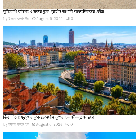
সুমিয়োশি তাইশা: ওসাকার বুকে প্রাচীন জাপানি আধ্যাত্মিকতার ছোঁয়া
by
ইসরাত জাহান ইরা
August 6, 2026
0
ভিও লিয়ন: ফ্রান্সের বুকে রেনেসাঁস যুগের এক জীবন্ত জাদুঘর
by
ফাবিহা বিনতে হক
August 6, 2026
0