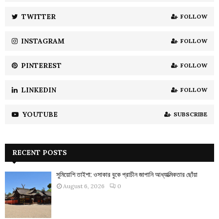
r
R
:
TWITTER
FOLLOW
C
INSTAGRAM
FOLLOW
H
PINTEREST
FOLLOW
LINKEDIN
FOLLOW
YOUTUBE
SUBSCRIBE
RECENT POSTS
সুমিয়োশি তাইশা: ওসাকার বুকে প্রাচীন জাপানি আধ্যাত্মিকতার ছোঁয়া
August 6, 2026
0