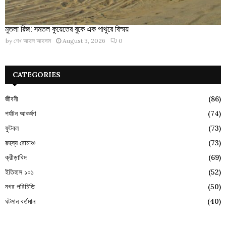
মুতলা রিজ: সমতল কুয়েতের বুকে এক পাথুরে বিস্ময়
by
শেখ আহাদ আহসান
August 3, 2026
0
CATEGORIES
জীবনী
(86)
পর্যটন আকর্ষণ
(74)
ফুটবল
(73)
রহস্য রোমাঞ্চ
(73)
ক্রীড়াবিদ
(69)
ইতিহাস ১০১
(52)
নগর পরিচিতি
(50)
ঘটমান বর্তমান
(40)