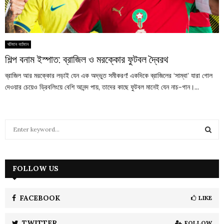
ঘটমান বর্তমান
শিল্প বনাম ইস্পাত: ব্রাজিল ও মরক্কোর ফুটবল দ্বৈরথ
ব্রাজিল আর মরক্কোর লড়াই যেন এক অদ্ভুত সমীকরণ! একদিকে ব্রাজিলের ‘সাম্বা’ যারা গোল
দেওয়ার চেয়েও ড্রিবলিংয়ে বেশি আনন্দ পায়, তাদের কাছে ফুটবল মানেই যেন নাচ-গান।...
S
e
a
S
r
c
FOLLOW US
E
h
f
A
o
FACEBOOK
LIKE
r
R
:
TWITTER
FOLLOW