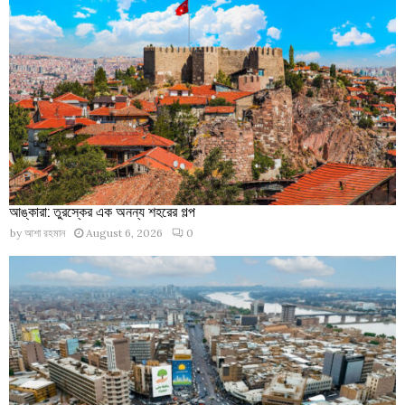
আঙ্কারা: তুরস্কের এক অনন্য শহরের গল্প
by
আশা রহমান
August 6, 2026
0