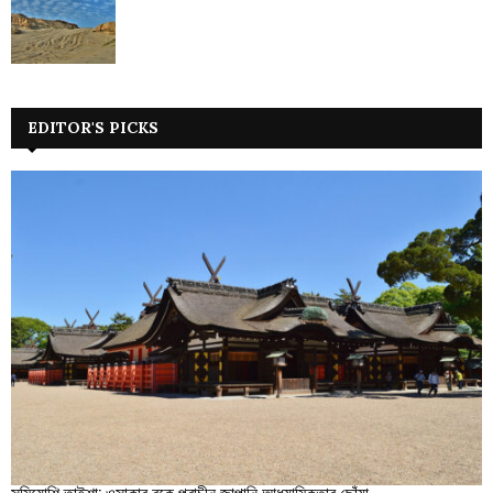
EDITOR'S PICKS
সুমিয়োশি তাইশা: ওসাকার বুকে প্রাচীন জাপানি আধ্যাত্মিকতার ছোঁয়া