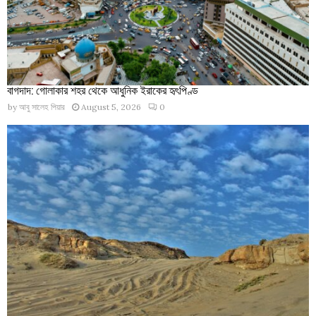
বাগদাদ: গোলাকার শহর থেকে আধুনিক ইরাকের হৃৎপিণ্ড
by
আবু সালেহ পিয়ার
August 5, 2026
0