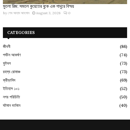
মুতলা রিজ: সমতল কুয়েতের বুকে এক পাথুরে বিস্ময়
by
শেখ আহাদ আহসান
August 3, 2026
0
CATEGORIES
জীবনী
(86)
পর্যটন আকর্ষণ
(74)
ফুটবল
(73)
রহস্য রোমাঞ্চ
(73)
ক্রীড়াবিদ
(69)
ইতিহাস ১০১
(52)
নগর পরিচিতি
(50)
ঘটমান বর্তমান
(40)