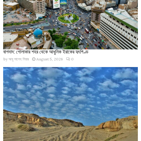
বাগদাদ: গোলাকার শহর থেকে আধুনিক ইরাকের হৃৎপিণ্ড
by
আবু সালেহ পিয়ার
August 5, 2026
0