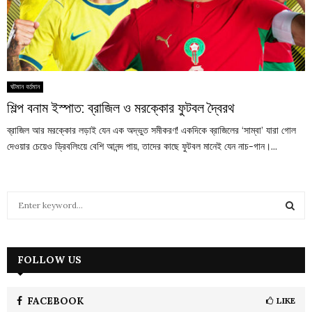
ঘটমান বর্তমান
শিল্প বনাম ইস্পাত: ব্রাজিল ও মরক্কোর ফুটবল দ্বৈরথ
ব্রাজিল আর মরক্কোর লড়াই যেন এক অদ্ভুত সমীকরণ! একদিকে ব্রাজিলের ‘সাম্বা’ যারা গোল
দেওয়ার চেয়েও ড্রিবলিংয়ে বেশি আনন্দ পায়, তাদের কাছে ফুটবল মানেই যেন নাচ-গান।...
S
e
a
S
r
c
FOLLOW US
E
h
f
A
o
FACEBOOK
LIKE