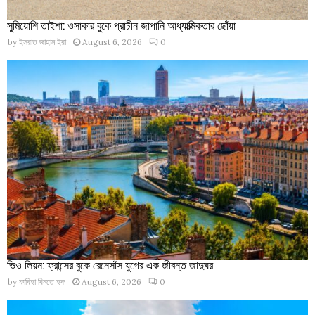
সুমিয়োশি তাইশা: ওসাকার বুকে প্রাচীন জাপানি আধ্যাত্মিকতার ছোঁয়া
by
ইসরাত জাহান ইরা
August 6, 2026
0
ভিও লিয়ন: ফ্রান্সের বুকে রেনেসাঁস যুগের এক জীবন্ত জাদুঘর
by
ফাবিহা বিনতে হক
August 6, 2026
0