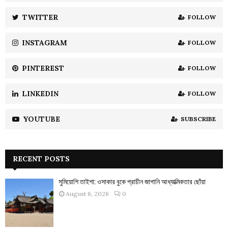
r
R
:
TWITTER
FOLLOW
C
INSTAGRAM
FOLLOW
H
PINTEREST
FOLLOW
LINKEDIN
FOLLOW
YOUTUBE
SUBSCRIBE
RECENT POSTS
সুমিয়োশি তাইশা: ওসাকার বুকে প্রাচীন জাপানি আধ্যাত্মিকতার ছোঁয়া
August 6, 2026
0