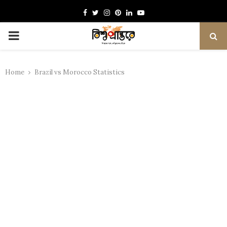
Facebook
Twitter
Instagram
Pinterest
Linkedin
Youtube
PRIMARY
MENU
Home
Brazil vs Morocco Statistics