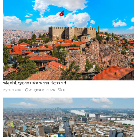
আঙ্কারা: তুরস্কের এক অনন্য শহরের গল্প
by
আশা রহমান
August 6, 2026
0