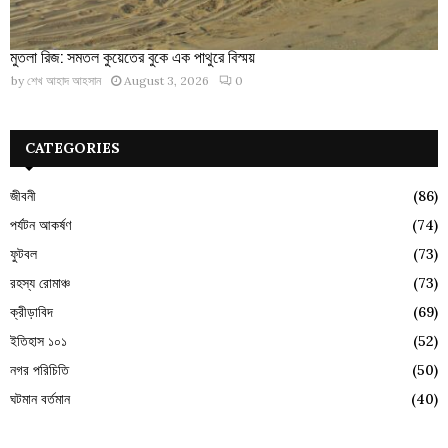
মুতলা রিজ: সমতল কুয়েতের বুকে এক পাথুরে বিস্ময়
by
শেখ আহাদ আহসান
August 3, 2026
0
CATEGORIES
জীবনী
(86)
পর্যটন আকর্ষণ
(74)
ফুটবল
(73)
রহস্য রোমাঞ্চ
(73)
ক্রীড়াবিদ
(69)
ইতিহাস ১০১
(52)
নগর পরিচিতি
(50)
ঘটমান বর্তমান
(40)