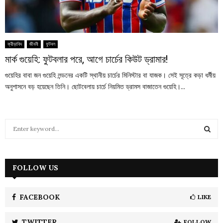
ক্রীড়াবিদ
জীবনী
ফুটবল
মার্ক গুয়েহি: ফুটবলার পরে, আগে চার্চের কিউট ড্রামার!
গুয়েহির বাবা জন গুয়েহি লন্ডনের একটি স্থানীয় চার্চের মিনিস্টার বা যাজক। সেই সূত্রে কড়া ধর্মীয়
অনুশাসনে বড় হয়েছেন তিনি। ছোটবেলায় চার্চে নিয়মিত ড্রামস বাজাতেন গুয়েহি।...
S
e
a
S
r
c
FOLLOW US
E
h
f
A
o
FACEBOOK
LIKE
r
R
:
TWITTER
FOLLOW