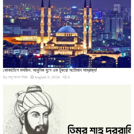
কোকাটেপে মসজিদ: আধুনিক যুগে এক টুকরো অটোমান সাম্রাজ্য!
by
আবু সালেহ পিয়ার
August 9, 2026
0