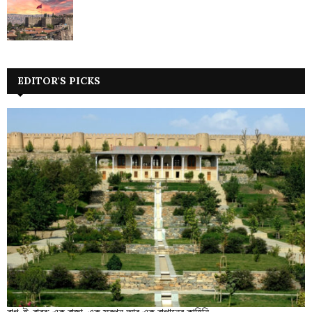
EDITOR'S PICKS
বাগ-ই-বাবর: এক রাজা, এক স্বপ্ন আর এক বাগানের কাহিনি