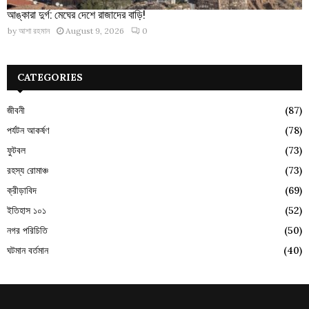
আঙ্কারা দুর্গ: মেঘের দেশে রাজাদের বাড়ি!
by
আশা রহমান
August 9, 2026
0
CATEGORIES
জীবনী
(87)
পর্যটন আকর্ষণ
(78)
ফুটবল
(73)
রহস্য রোমাঞ্চ
(73)
ক্রীড়াবিদ
(69)
ইতিহাস ১০১
(52)
নগর পরিচিতি
(50)
ঘটমান বর্তমান
(40)