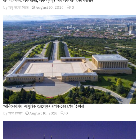
by
আবু সালেহ পিয়ার
August 10, 2026
0
আনিতকাবির: আধুনিক তুরস্কের রূপকারের শেষ ঠিকানা
by
আশা রহমান
August 10, 2026
0