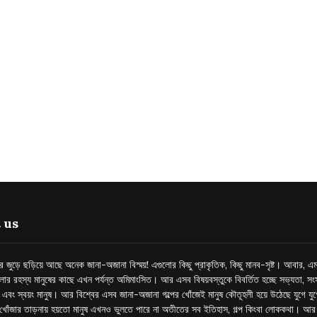
 us
্তর জুড়ে ছড়িয়ে আছে অনেক জানা-অজানা বিস্ময়! এগুলোর কিছু প্রাকৃতিক, কিছু মানব-সৃষ্ট। আবার, এম
লোর রহস্য মানুষের কাছে এখন পর্যন্ত অমিমাংসিত। আর এসব বিষয়বস্তুকে বিবর্তিত হচ্ছে সভ্যতা, সংস
প এবং স্বয়ং মানুষ। আর বিশ্বের এসব জানা-অজানা গল্পের খোঁজেই মানুষ কৌতূহলী হয়ে উঠেছে যুগে য
খোঁজার তাড়নায় হয়তো মানুষ এখনও ভুলতে পারে না অতীতের সব ইতিহাস, গল্প কিংবা লোককথা। আ