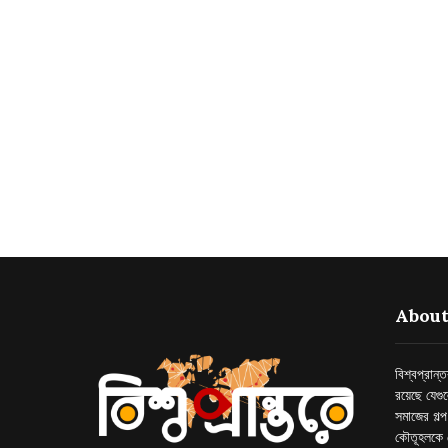
About
বিশ্বপ্রান
রয়েছে যেগু
সমাজের গল্
কৌতূহলকে 