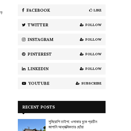
f
A
o
FACEBOOK
LIKE
বড়
r
R
:
TWITTER
FOLLOW
C
H
INSTAGRAM
FOLLOW
PINTEREST
FOLLOW
LINKEDIN
FOLLOW
YOUTUBE
SUBSCRIBE
RECENT POSTS
সুমিয়োশি তাইশা: ওসাকার বুকে প্রাচীন
জাপানি আধ্যাত্মিকতার ছোঁয়া