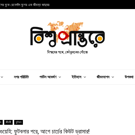
ান্সের বুকে রেনেসাঁস যুগের এক জীবন্ত জাদুঘর
আ
নগর পরিচিতি
পর্যটন আকর্ষণ
ইতিহাস
জীবনযাপন
উপকথা
িদ
জীবনী
ফুটবল
ক গুয়েহি: ফুটবলার পরে, আগে চার্চের কিউট ড্রামার!