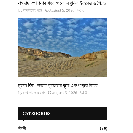
বাগদাদ: গোলাকার শহর থেকে আধুনিক ইরাকের হৃৎপিণ্ড
by
আবু সালেহ পিয়ার
August 5, 2026
0
মুতলা রিজ: সমতল কুয়েতের বুকে এক পাথুরে বিস্ময়
by
শেখ আহাদ আহসান
August 3, 2026
0
CATEGORIES
জীবনী
(86)