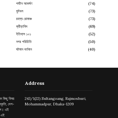
পর্যটন আকর্ষণ
(74)
ফুটবল
(73)
রহস্য রোমাঞ্চ
(73)
ক্রীড়াবিদ
(69)
ইতিহাস ১০১
(52)
নগর পরিচিতি
(50)
ঘটমান বর্তমান
(40)
Address
ন কিছু বিষয়
243/1(22) Sultangoang, Rajmoshuri,
্কৃতি, দেশ-
Mohammadpur, Dhaka-1209
ুগে। এই
র এই