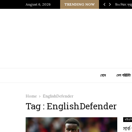
 প্রাচীন জাপানি আধ্যাত্মিকতার ছোঁয়া
August 6, 2026
TRENDING NOW
ভিও লিয়ন: ফ্র
হোম
দেশ পরিচিতি
Home
EnglishDefender
Tag : EnglishDefender
ক্রীড়াব
মার্