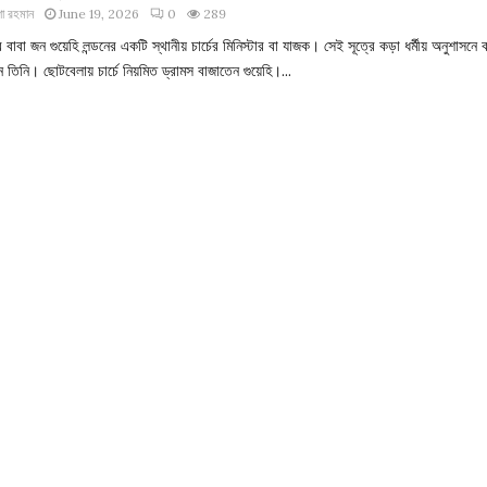
া রহমান
June 19, 2026
0
289
র বাবা জন গুয়েহি লন্ডনের একটি স্থানীয় চার্চের মিনিস্টার বা যাজক। সেই সূত্রে কড়া ধর্মীয় অনুশাসনে 
 তিনি। ছোটবেলায় চার্চে নিয়মিত ড্রামস বাজাতেন গুয়েহি।...