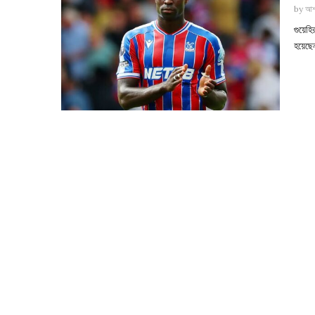
by
আশ
গুয়েহি
হয়েছেন