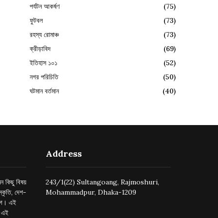
পর্যটন আকর্ষণ
(75)
ফুটবল
(73)
রহস্য রোমাঞ্চ
(73)
ক্রীড়াবিদ
(69)
ইতিহাস ১০১
(52)
নগর পরিচিতি
(50)
ঘটমান বর্তমান
(40)
Address
ন কিছু বিষয়
243/1(22) Sultangoang, Rajmoshuri,
্কৃতি, দেশ-
Mohammadpur, Dhaka-1209
ুগে। এই
র এই