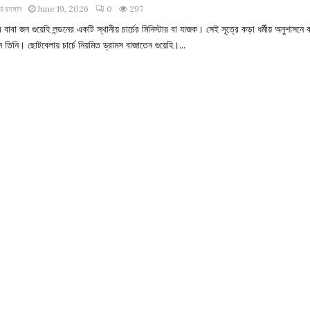
া রহমান
June 19, 2026
0
297
র বাবা জন গুয়েহি লন্ডনের একটি স্থানীয় চার্চের মিনিস্টার বা যাজক। সেই সূত্রে কড়া ধর্মীয় অনুশাসনে 
 তিনি। ছোটবেলায় চার্চে নিয়মিত ড্রামস বাজাতেন গুয়েহি।...