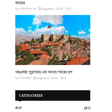
জাদুঘর
by
ফাবিহা বিনতে হক
August 6, 2026
0
আঙ্কারা: তুরস্কের এক অনন্য শহরের গল্প
by
আশা রহমান
August 6, 2026
0
CATEGORIES
জীবনী
(87)