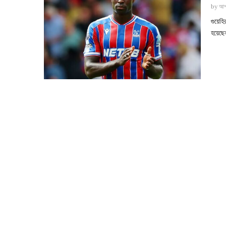
by
আশ
গুয়েহি
হয়েছেন