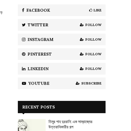
f
A
o
FACEBOOK
LIKE
বড়
r
R
:
TWITTER
FOLLOW
C
H
INSTAGRAM
FOLLOW
PINTEREST
FOLLOW
LINKEDIN
FOLLOW
YOUTUBE
SUBSCRIBE
RECENT POSTS
তিমুর শাহ দুররানি: এক সাম্রাজ্যের
উত্তরাধিকারীর গল্প