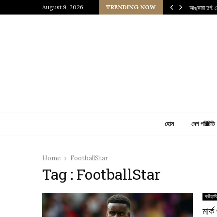
জ্যের উত্তরাধিকারীর গল্প
August 9, 2026
TRENDING NOW
আঙ্কারা দুর্গ:
হোম
দেশ পরিচিতি
Home
FootballStar
Tag : FootballStar
ক্রীড়াব
মার্