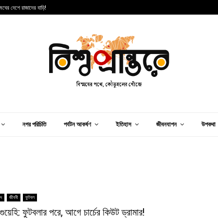
 মেঘের দেশে রাজাদের বাড়ি!
স
নগর পরিচিতি
পর্যটন আকর্ষণ
ইতিহাস
জীবনযাপন
উপকথা
িদ
জীবনী
ফুটবল
ক গুয়েহি: ফুটবলার পরে, আগে চার্চের কিউট ড্রামার!