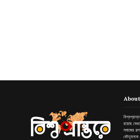
About
বিশ্বপ্রান
রয়েছে যেগু
সমাজের গল্
কৌতূহলকে 