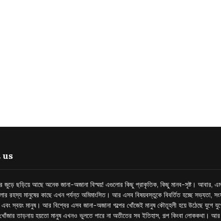
 us
্তর জুড়ে ছড়িয়ে আছে অনেক জানা-অজানা বিস্ময়! এগুলোর কিছু প্রাকৃতিক, কিছু মানব-সৃষ্ট। আবার, এম
লোর রহস্য মানুষের কাছে এখন পর্যন্ত অমিমাংসিত। আর এসব বিষয়বস্তুকে বিবর্তিত হচ্ছে সভ্যতা, সংস
প এবং স্বয়ং মানুষ। আর বিশ্বের এসব জানা-অজানা গল্পের খোঁজেই মানুষ কৌতূহলী হয়ে উঠেছে যুগে য
খোঁজার তাড়নায় হয়তো মানুষ এখনও ভুলতে পারে না অতীতের সব ইতিহাস, গল্প কিংবা লোককথা। আ