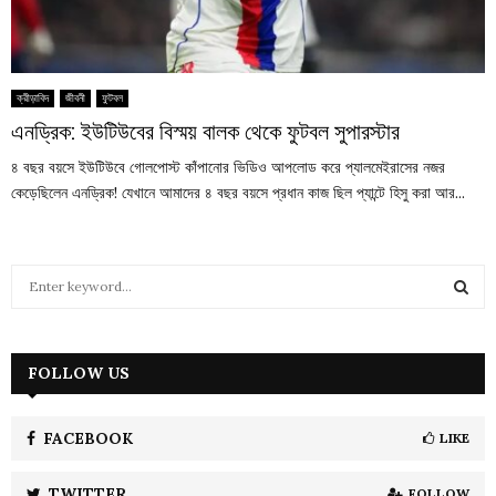
ক্রীড়াবিদ
জীবনী
ফুটবল
এনড্রিক: ইউটিউবের বিস্ময় বালক থেকে ফুটবল সুপারস্টার
৪ বছর বয়সে ইউটিউবে গোলপোস্ট কাঁপানোর ভিডিও আপলোড করে প্যালমেইরাসের নজর
কেড়েছিলেন এনড্রিক! যেখানে আমাদের ৪ বছর বয়সে প্রধান কাজ ছিল প্যান্টে হিসু করা আর...
S
e
a
S
r
c
FOLLOW US
E
h
f
A
o
FACEBOOK
LIKE
r
R
:
TWITTER
FOLLOW