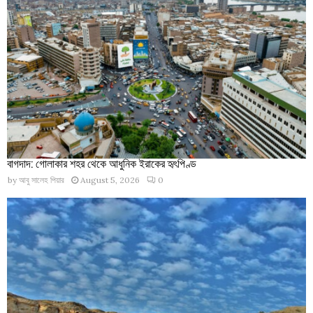
বাগদাদ: গোলাকার শহর থেকে আধুনিক ইরাকের হৃৎপিণ্ড
by
আবু সালেহ পিয়ার
August 5, 2026
0