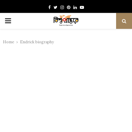
Facebook
Twitter
Instagram
Pinterest
Linkedin
Youtube
PRIMARY
MENU
Home
Endrick biography