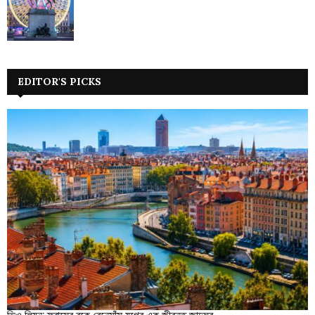
EDITOR'S PICKS
ভিও লিয়ন: ফ্রান্সের বুকে রেনেসাঁস যুগের এক জীবন্ত জাদুঘর