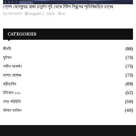
প্লেস বেলেক্যুর: রাজা চতুর্দশ লুই থেকে লিটল প্রিন্সের স্মৃতিবিজড়িত চত্বর
by
আশা রহমান
August 2, 2026
0
CATEGORIES
জীবনী
(86)
ফুটবল
(73)
পর্যটন আকর্ষণ
(73)
রহস্য রোমাঞ্চ
(73)
ক্রীড়াবিদ
(69)
ইতিহাস ১০১
(52)
নগর পরিচিতি
(50)
ঘটমান বর্তমান
(40)