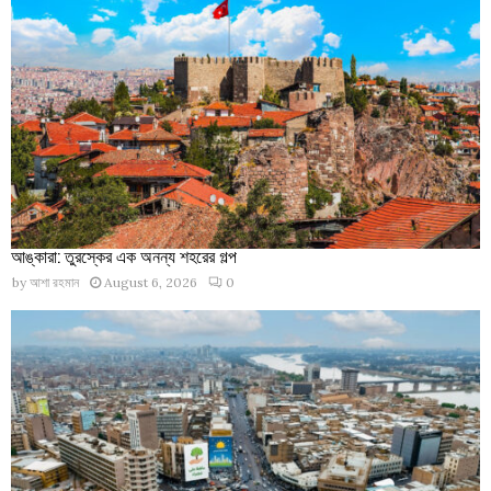
আঙ্কারা: তুরস্কের এক অনন্য শহরের গল্প
by
আশা রহমান
August 6, 2026
0