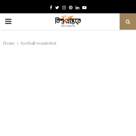
Facebook
Twitter
Instagram
Pinterest
Linkedin
Youtube
PRIMARY
MENU
Home
football wonderkid