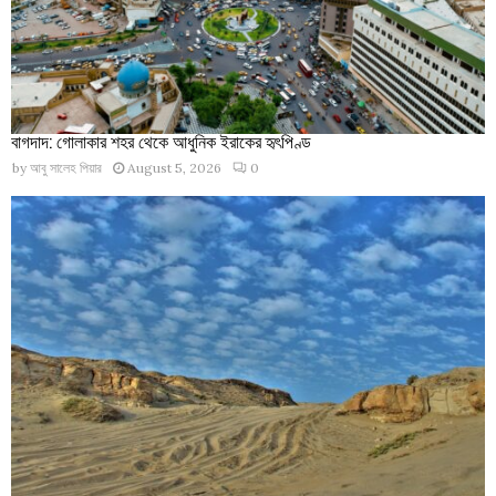
বাগদাদ: গোলাকার শহর থেকে আধুনিক ইরাকের হৃৎপিণ্ড
by
আবু সালেহ পিয়ার
August 5, 2026
0