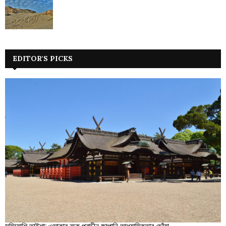
EDITOR'S PICKS
সুমিয়োশি তাইশা: ওসাকার বুকে প্রাচীন জাপানি আধ্যাত্মিকতার ছোঁয়া