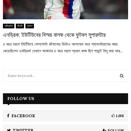
ক্রীড়াবিদ
জীবনী
ফুটবল
এনড্রিক: ইউটিউবের বিস্ময় বালক থেকে ফুটবল সুপারস্টার
৪ বছর বয়সে ইউটিউবে গোলপোস্ট কাঁপানোর ভিডিও আপলোড করে প্যালমেইরাসের নজর
কেড়েছিলেন এনড্রিক! যেখানে আমাদের ৪ বছর বয়সে প্রধান কাজ ছিল প্যান্টে হিসু করা আর...
S
e
a
S
r
c
FOLLOW US
E
h
f
A
o
FACEBOOK
LIKE
r
R
:
TWITTER
FOLLOW