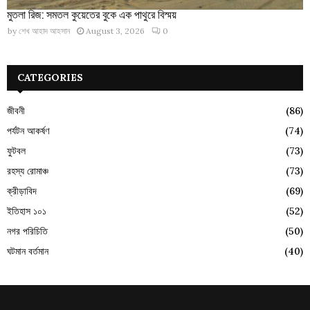
মুতলা রিজ: সমতল কুয়েতের বুকে এক পাথুরে বিস্ময়
by
শেখ আহাদ আহসান
August 3, 2026
0
CATEGORIES
জীবনী
(86)
পর্যটন আকর্ষণ
(74)
ফুটবল
(73)
রহস্য রোমাঞ্চ
(73)
ক্রীড়াবিদ
(69)
ইতিহাস ১০১
(52)
নগর পরিচিতি
(50)
ঘটমান বর্তমান
(40)