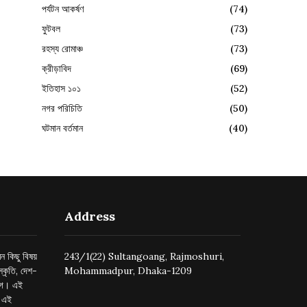
পর্যটন আকর্ষণ
(74)
ফুটবল
(73)
রহস্য রোমাঞ্চ
(73)
ক্রীড়াবিদ
(69)
ইতিহাস ১০১
(52)
নগর পরিচিতি
(50)
ঘটমান বর্তমান
(40)
Address
ন কিছু বিষয়
243/1(22) Sultangoang, Rajmoshuri,
্কৃতি, দেশ-
Mohammadpur, Dhaka-1209
ুগে। এই
র এই