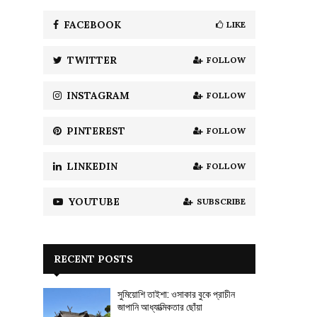
f
A
o
FACEBOOK
LIKE
r
R
:
TWITTER
FOLLOW
C
H
INSTAGRAM
FOLLOW
PINTEREST
FOLLOW
LINKEDIN
FOLLOW
YOUTUBE
SUBSCRIBE
RECENT POSTS
সুমিয়োশি তাইশা: ওসাকার বুকে প্রাচীন
জাপানি আধ্যাত্মিকতার ছোঁয়া