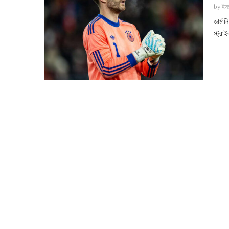
by
ইসর
জার্ম
স্ট্রা