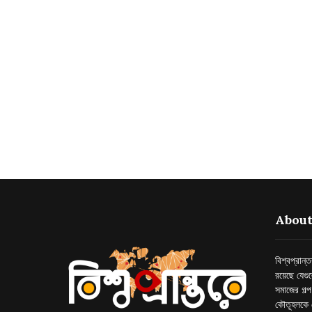
About
বিশ্বপ্রান
রয়েছে যেগু
সমাজের গল্
কৌতূহলকে 