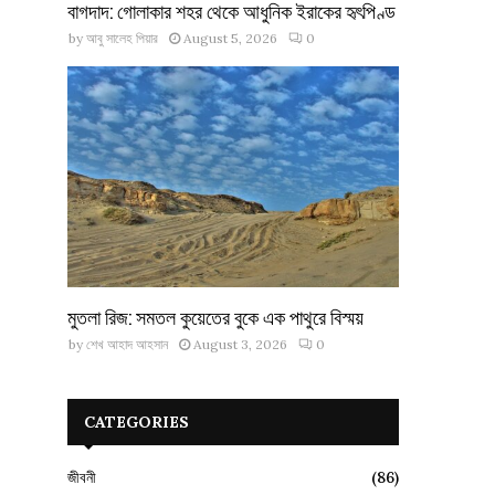
বাগদাদ: গোলাকার শহর থেকে আধুনিক ইরাকের হৃৎপিণ্ড
by
আবু সালেহ পিয়ার
August 5, 2026
0
মুতলা রিজ: সমতল কুয়েতের বুকে এক পাথুরে বিস্ময়
by
শেখ আহাদ আহসান
August 3, 2026
0
CATEGORIES
জীবনী
(86)