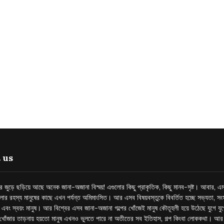
 us
্তর জুড়ে ছড়িয়ে আছে অনেক জানা-অজানা বিস্ময়! এগুলোর কিছু প্রাকৃতিক, কিছু মানব-সৃষ্ট। আবার, এম
লোর রহস্য মানুষের কাছে এখন পর্যন্ত অমিমাংসিত। আর এসব বিষয়বস্তুকে বিবর্তিত হচ্ছে সভ্যতা, সংস
প এবং স্বয়ং মানুষ। আর বিশ্বের এসব জানা-অজানা গল্পের খোঁজেই মানুষ কৌতূহলী হয়ে উঠেছে যুগে য
খোঁজার তাড়নায় হয়তো মানুষ এখনও ভুলতে পারে না অতীতের সব ইতিহাস, গল্প কিংবা লোককথা। আ