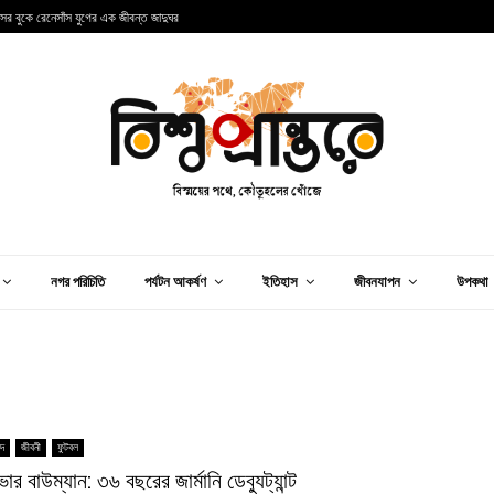
ন্সের বুকে রেনেসাঁস যুগের এক জীবন্ত জাদুঘর
আ
নগর পরিচিতি
পর্যটন আকর্ষণ
ইতিহাস
জীবনযাপন
উপকথা
িদ
জীবনী
ফুটবল
ার বাউম্যান: ৩৬ বছরের জার্মানি ডেব্যুট্যান্ট