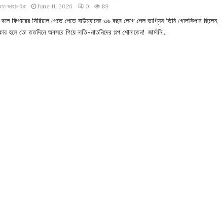
াত জাহান ইরা
June 11, 2026
0
89
ানি দলে কিপারের সিরিয়াল পেতে পেতে বাউম্যানের ৩৬ বছর লেগে গেল ভাগ্যিস তিনি গোলকিপার ছিলেন,
ইকার হলে তো ততদিনে অবসরে গিয়ে নাতি-নাতনিদের গল্প শোনাতেন! জার্মানি...