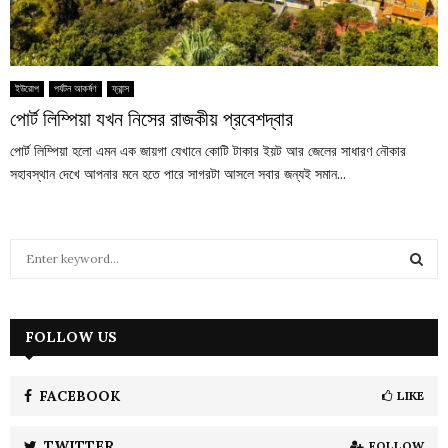
ইউরোপ
পর্যটন আকর্ষণ
ফ্রান্স
পোর্ট লিম্পিয়া যখন নিসের রাজকীয় প্রবেশদ্বার
পোর্ট লিম্পিয়া হলো এমন এক জায়গা যেখানে কোটি টাকার ইয়ট আর জেলের সাধারণ নৌকার
সহাবস্থান দেখে আপনার মনে হতে পারে সাগরটা আসলে সবার জন্যই সমান...
S
e
a
S
r
c
FOLLOW US
E
h
f
A
o
FACEBOOK
LIKE
r
R
:
TWITTER
FOLLOW