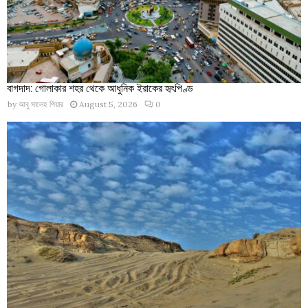
বাগদাদ: গোলাকার শহর থেকে আধুনিক ইরাকের হৃৎপিণ্ড
by
আবু সালেহ পিয়ার
August 5, 2026
0