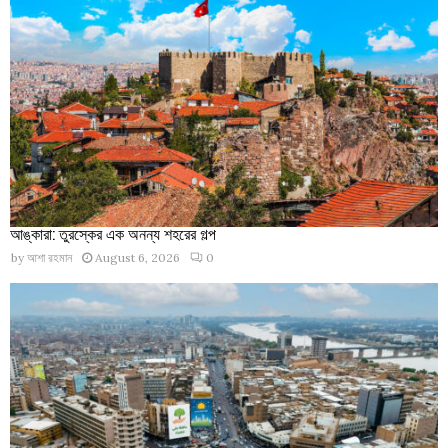
আঙ্কারা: তুরস্কের এক অনন্য শহরের গল্প
by
আশা রহমান
August 6, 2026
0