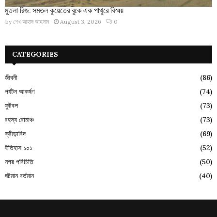
মুতলা রিজ: সমতল কুয়েতের বুকে এক পাথুরে বিস্ময়
by
শেখ আহাদ আহসান
August 3, 2026
0
CATEGORIES
জীবনী
(86)
পর্যটন আকর্ষণ
(74)
ফুটবল
(73)
রহস্য রোমাঞ্চ
(73)
ক্রীড়াবিদ
(69)
ইতিহাস ১০১
(52)
নগর পরিচিতি
(50)
ঘটমান বর্তমান
(40)