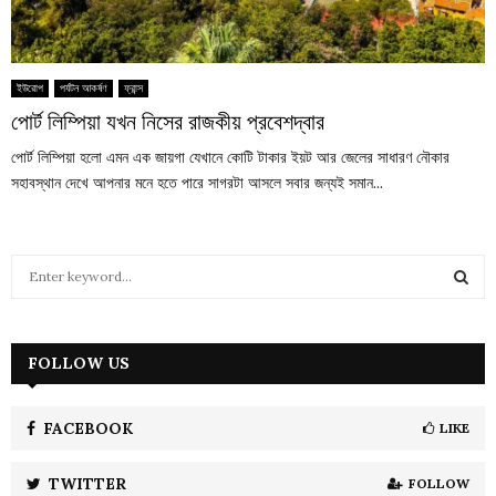
ইউরোপ
পর্যটন আকর্ষণ
ফ্রান্স
পোর্ট লিম্পিয়া যখন নিসের রাজকীয় প্রবেশদ্বার
পোর্ট লিম্পিয়া হলো এমন এক জায়গা যেখানে কোটি টাকার ইয়ট আর জেলের সাধারণ নৌকার
সহাবস্থান দেখে আপনার মনে হতে পারে সাগরটা আসলে সবার জন্যই সমান...
S
e
a
S
r
c
FOLLOW US
E
h
f
A
o
FACEBOOK
LIKE
r
R
:
TWITTER
FOLLOW