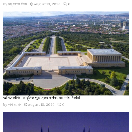
by
আবু সালেহ পিয়ার
August 10, 2026
0
আনিতকাবির: আধুনিক তুরস্কের রূপকারের শেষ ঠিকানা
by
আশা রহমান
August 10, 2026
0