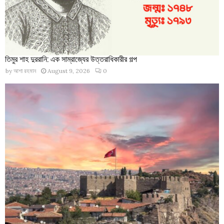
তিমুর শাহ দুররানি: এক সাম্রাজ্যের উত্তরাধিকারীর গল্প
by
আশা রহমান
August 9, 2026
0