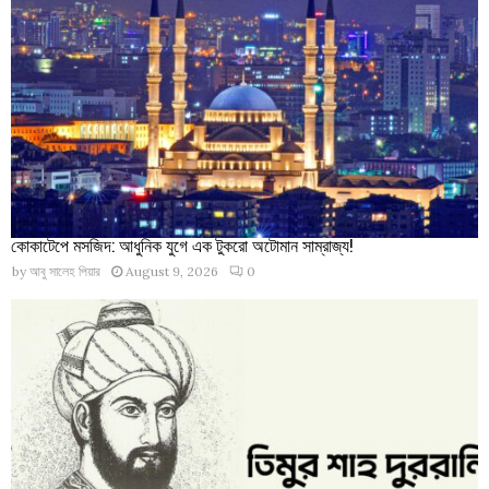
কোকাটেপে মসজিদ: আধুনিক যুগে এক টুকরো অটোমান সাম্রাজ্য!
by
আবু সালেহ পিয়ার
August 9, 2026
0