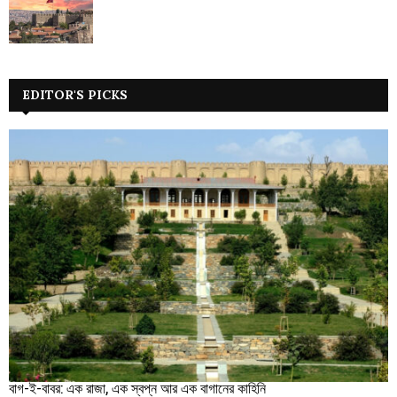
EDITOR'S PICKS
বাগ-ই-বাবর: এক রাজা, এক স্বপ্ন আর এক বাগানের কাহিনি