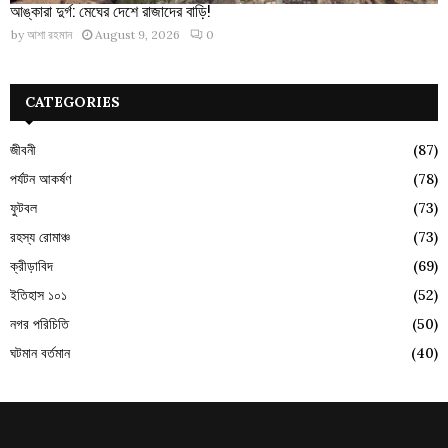
আঙ্কারা দুর্গ: মেঘের দেশে রাজাদের বাড়ি!
by
আশা রহমান
August 9, 2026
0
CATEGORIES
জীবনী
(87)
পর্যটন আকর্ষণ
(78)
ফুটবল
(73)
রহস্য রোমাঞ্চ
(73)
ক্রীড়াবিদ
(69)
ইতিহাস ১০১
(52)
নগর পরিচিতি
(50)
ঘটমান বর্তমান
(40)