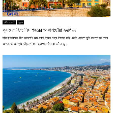
পর্যটন আকর্ষণ
ফ্রান্স
ক্যাসেল হিল: নিস শহরের আকাশছোঁয়া হৃদপিণ্ড
দক্ষিণ ফ্রান্সের নীল জলরাশি আর লাল ছাদের শহর নিসকে যদি একটি ফ্রেমে বন্দি করতে হয়, তবে
আপনাকে অবশ্যই দাঁড়াতে হবে ক্যাসেল হিল বা কলিন ডু...