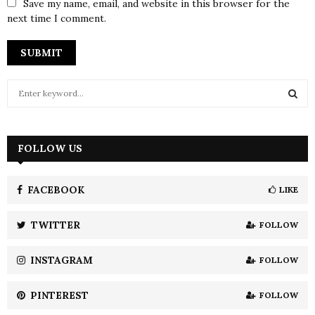
Save my name, email, and website in this browser for the
next time I comment.
S
e
a
S
r
c
FOLLOW US
E
h
f
A
o
FACEBOOK
LIKE
r
R
:
TWITTER
FOLLOW
C
INSTAGRAM
FOLLOW
H
PINTEREST
FOLLOW