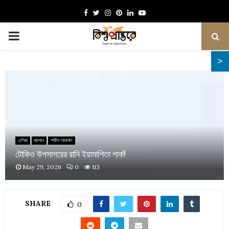
Facebook
Twitter
Instagram
Pinterest
Linkedin
Youtube
PRIMARY
MENU
এশিয়া
জাপান
পর্যটন আকর্ষণ
টোকিও উপসাগরের রানি ইয়ামাশিতা পার্ক!
May 29, 2026
0
113
SHARE
0