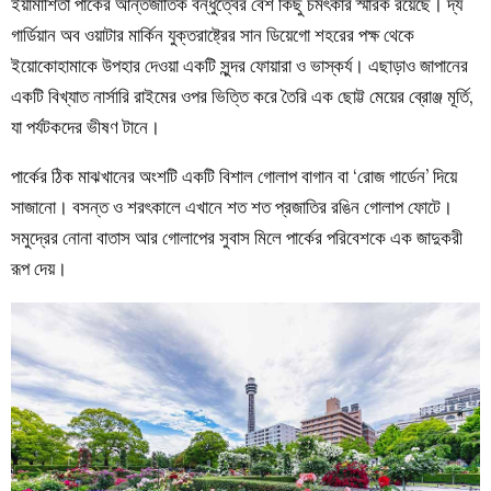
ইয়ামাশিতা পার্কের আন্তর্জাতিক বন্ধুত্বের বেশ কিছু চমৎকার স্মারক রয়েছে। দ্য
গার্ডিয়ান অব ওয়াটার মার্কিন যুক্তরাষ্ট্রের সান ডিয়েগো শহরের পক্ষ থেকে
ইয়োকোহামাকে উপহার দেওয়া একটি সুন্দর ফোয়ারা ও ভাস্কর্য। এছাড়াও জাপানের
একটি বিখ্যাত নার্সারি রাইমের ওপর ভিত্তি করে তৈরি এক ছোট্ট মেয়ের ব্রোঞ্জ মূর্তি,
যা পর্যটকদের ভীষণ টানে।
পার্কের ঠিক মাঝখানের অংশটি একটি বিশাল গোলাপ বাগান বা ‘রোজ গার্ডেন’ দিয়ে
সাজানো। বসন্ত ও শরৎকালে এখানে শত শত প্রজাতির রঙিন গোলাপ ফোটে।
সমুদ্রের নোনা বাতাস আর গোলাপের সুবাস মিলে পার্কের পরিবেশকে এক জাদুকরী
রূপ দেয়।