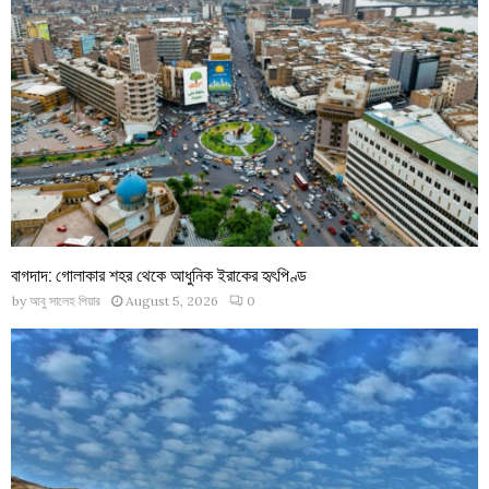
বাগদাদ: গোলাকার শহর থেকে আধুনিক ইরাকের হৃৎপিণ্ড
by
আবু সালেহ পিয়ার
August 5, 2026
0