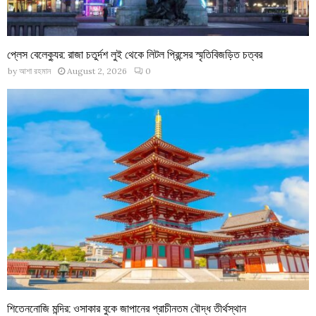
প্লেস বেলেক্যুর: রাজা চতুর্দশ লুই থেকে লিটল প্রিন্সের স্মৃতিবিজড়িত চত্বর
by
আশা রহমান
August 2, 2026
0
শিতেননোজি মন্দির: ওসাকার বুকে জাপানের প্রাচীনতম বৌদ্ধ তীর্থস্থান