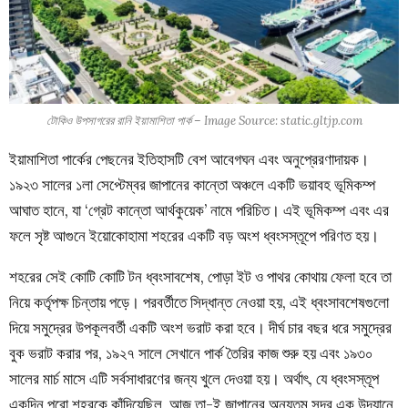
টোকিও উপসাগরের রানি ইয়ামাশিতা পার্ক – Image Source: static.gltjp.com
ইয়ামাশিতা পার্কের পেছনের ইতিহাসটি বেশ আবেগঘন এবং অনুপ্রেরণাদায়ক।
১৯২৩ সালের ১লা সেপ্টেম্বর জাপানের কান্তো অঞ্চলে একটি ভয়াবহ ভূমিকম্প
আঘাত হানে, যা ‘গ্রেট কান্তো আর্থকুয়েক’ নামে পরিচিত। এই ভূমিকম্প এবং এর
ফলে সৃষ্ট আগুনে ইয়োকোহামা শহরের একটি বড় অংশ ধ্বংসস্তূপে পরিণত হয়।
শহরের সেই কোটি কোটি টন ধ্বংসাবশেষ, পোড়া ইট ও পাথর কোথায় ফেলা হবে তা
নিয়ে কর্তৃপক্ষ চিন্তায় পড়ে। পরবর্তীতে সিদ্ধান্ত নেওয়া হয়, এই ধ্বংসাবশেষগুলো
দিয়ে সমুদ্রের উপকূলবর্তী একটি অংশ ভরাট করা হবে। দীর্ঘ চার বছর ধরে সমুদ্রের
বুক ভরাট করার পর, ১৯২৭ সালে সেখানে পার্ক তৈরির কাজ শুরু হয় এবং ১৯৩০
সালের মার্চ মাসে এটি সর্বসাধারণের জন্য খুলে দেওয়া হয়। অর্থাৎ, যে ধ্বংসস্তূপ
একদিন পুরো শহরকে কাঁদিয়েছিল, আজ তা-ই জাপানের অন্যতম সুন্দর এক উদ্যানে