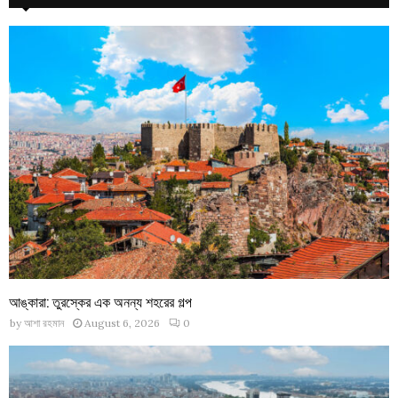
আঙ্কারা: তুরস্কের এক অনন্য শহরের গল্প
by
আশা রহমান
August 6, 2026
0