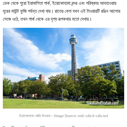
ডেক থেকে পুরো ইয়ামাশিতা পার্ক, ইয়োকোহামা বন্দর এবং পরিষ্কার আবহাওয়ায়
দূরের মাউন্ট ফুজি পর্যন্ত দেখা যায়। রাতের বেলা যখন এই টাওয়ারটি রঙিন আলোয়
সেজে ওঠে, তখন পার্ক থেকে এর দৃশ্য রূপকথার মতো দেখায়।
ইয়োকোহামা মেরিন টাওয়ার – Image Source: onb-cdn.b-cdn.net