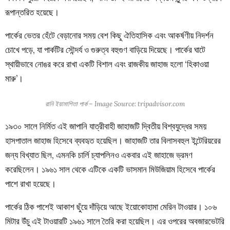
রূপান্তরিত হয়েছে।
পার্কের ভেতর হেঁটে বেড়ানোর সময় বেশ কিছু ঐতিহাসিক এবং আকর্ষণীয় নিদর্শন
চোখে পড়ে, যা পার্কটির সৌন্দর্য ও গুরুত্ব বহুগুণ বাড়িয়ে দিয়েছে। পার্কের ঘাটে
স্থায়ীভাবে নোঙর করে রাখা একটি বিশাল এবং রাজকীয় জাহাজ হলো ‘হিকাওয়া
মারু’।
রানি ইয়ামাশিতা পার্ক – Image Source: tripadvisor.com
১৯৩০ সালে নির্মিত এই জাপানি যাত্রীবাহী জাহাজটি দ্বিতীয় বিশ্বযুদ্ধের সময়
হাসপাতাল জাহাজ হিসেবে ব্যবহৃত হয়েছিল। জাহাজটি তার বিলাসবহুল ইন্টেরিয়রের
জন্য বিখ্যাত ছিল, এমনকি চার্লি চ্যাপলিনও একবার এই জাহাজে ভ্রমণ
করেছিলেন। ১৯৬১ সাল থেকে এটিকে একটি ভাসমান মিউজিয়াম হিসেবে পার্কের
পাশে রাখা হয়েছে।
পার্কের ঠিক পাশেই আকাশ ছুঁয়ে দাঁড়িয়ে আছে ইয়োকোহামা মেরিন টাওয়ার। ১০৬
মিটার উঁচু এই টাওয়ারটি ১৯৬১ সালে তৈরি করা হয়েছিল। এর ওপরের অবজারভেটরি