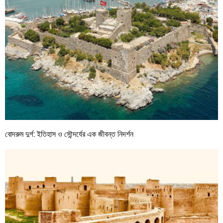
বোদরুম দুর্গ: ইতিহাস ও সৌন্দর্যের এক জীবন্ত নিদর্শন