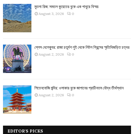
মুতলা রিজ: সমতল কুয়েতের বুকে এক পাথুরে বিস্ময়
August 3, 2026
0
প্লেস বেলেক্যুর: রাজা চতুর্দশ লুই থেকে লিটল প্রিন্সের স্মৃতিবিজড়িত চত্বর
August 2, 2026
0
শিতেননোজি মন্দির: ওসাকার বুকে জাপানের প্রাচীনতম বৌদ্ধ তীর্থস্থান
August 2, 2026
0
EDITOR'S PICKS