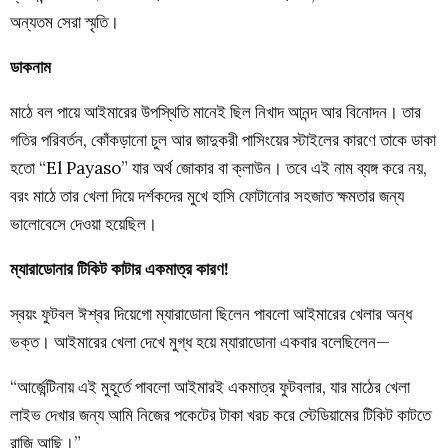
অন্যতম সেরা স্মৃতি।
ডাকনাম
মাঠে বল পায়ে আইমারের উপস্থিতি মানেই ছিল নিখাদ আনন্দ আর বিনোদন। তার
গতির পরিবর্তন, কোঁকড়ানো চুল আর জাদুকরী পাসিংয়ের স্টাইলের কারণে তাকে ডাকা
হতো “El Payaso” যার অর্থ জোকার বা ক্লাউন। তবে এই নাম ব্যঙ্গ করে নয়,
বরং মাঠে তার খেলা দিয়ে দর্শকদের মুখে হাসি ফোটানোর সহজাত ক্ষমতার জন্য
ভালোবেসে দেওয়া হয়েছিল।
ম্যারাডোনার টিকিট কাটার একমাত্র কারণ!
স্বয়ং ফুটবল ঈশ্বর দিয়েগো ম্যারাডোনা ছিলেন পাবলো আইমারের খেলার অন্ধ
ভক্ত। আইমারের খেলা দেখে মুগ্ধ হয়ে ম্যারাডোনা একবার বলেছিলেন—
“আর্জেন্টিনায় এই মুহূর্তে পাবলো আইমারই একমাত্র ফুটবলার, যার মাঠের খেলা
লাইভ দেখার জন্য আমি নিজের পকেটের টাকা খরচ করে স্টেডিয়ামের টিকিট কাটতে
রাজি আছি।”