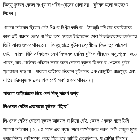
কিন্তু ফুটবল কেবল সংখ্যা বা পরিসংখ্যানের খেলা নয়। ফুটবল হলো আবেগের,
শিল্পের।
পাবলো আইমার ছিলেন সেই শিল্পের নিখুঁত কারিগর। ইনজুরি যদি তার ক্যারিয়ারের
ডানা দুটি বারবার ভেঙে না দিত, তবে হয়তো ইতিহাসের সেরা মিডফিল্ডারদের তালিকায়
তিনি আরও ওপরে থাকতেন। কিন্তু তাতে ফুটবল প্রেমীদের বিন্দুমাত্র আক্ষেপ
নেই। কারণ, যিনি সর্বকালের সেরা লিওনেল মেসির ফুটবল জীবনের অনুপ্রেরণা হতে
পারেন, তার শ্রেষ্ঠত্ব পরিমাপ করার জন্য কোনো ব্যালন ডি’অর বা গোল্ডেন বুটের
প্রয়োজন পড়ে না। পাবলো আইমার চিরকাল ফুটবলের এক রোমান্টিক রাজপুত্র এবং
মাঠের চিরসবুজ জাদুকর হিসেবেই স্মরণীয় হয়ে থাকবেন।
পাবলো আইমারকে নিয়ে বেশ কিছু দারুণ তথ্য
লিওনেল মেসির একমাত্র ফুটবল “হিরো”
লিওনেল মেসির কোনো ফুটবল আইডল বা হিরো নেই, কেবল একজন বাদে তিনি
পাবলো আইমার। ২০০৪ সালে এক ম্যাচ শেষে বার্সেলোনার তরুণ মেসি লাজুক মুখে
ভ্যালেন্সিয়ার আইমারের কাছে গিয়ে তার জার্সিটি চেয়েছিলেন, যা মেসির জীবনের