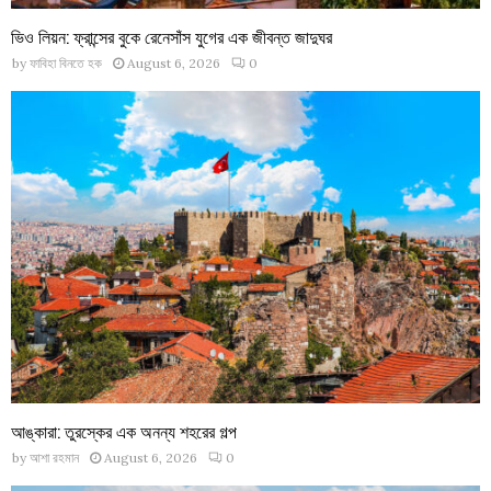
ভিও লিয়ন: ফ্রান্সের বুকে রেনেসাঁস যুগের এক জীবন্ত জাদুঘর
by
ফাবিহা বিনতে হক
August 6, 2026
0
আঙ্কারা: তুরস্কের এক অনন্য শহরের গল্প
by
আশা রহমান
August 6, 2026
0