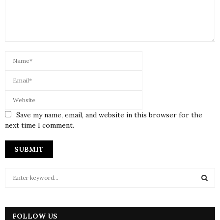
Save my name, email, and website in this browser for the
next time I comment.
S
e
a
S
r
c
FOLLOW US
E