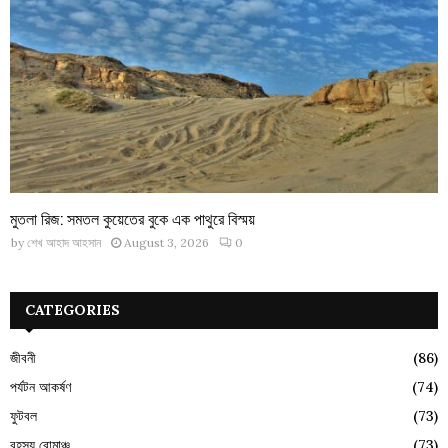
মুতলা রিজ: সমতল কুয়েতের বুকে এক পাথুরে বিস্ময়
by
শেখ আহাদ আহসান
August 3, 2026
0
CATEGORIES
জীবনী
(86)
পর্যটন আকর্ষণ
(74)
ফুটবল
(73)
রহস্য রোমাঞ্চ
(73)