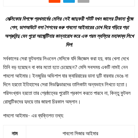
মেক্সিকোর বিপক্ষে প্রথমার্ধের মেসির সেই জাদুকরী শটটি যখন জালের ঠিকানা খুঁজে
পেল, ডাগআউটে বসা শৈশবের গুরু পাবলো আইমারের চোখ দিয়ে গড়িয়ে পড়া
অশ্রুবিন্দু যেন পুরো আর্জেন্টিনার কান্নারোধ করে এক পরম স্বস্তির মহাকাব্য লিখে
দিল!
সর্বকালের সেরা ফুটবলার লিওনেল মেসিকে যদি জিজ্ঞেস করা হয়, কার খেলা দেখে
তিনি বড় হয়েছেন বা কার মতো হতে চেয়েছেন? মেসি সবসময় একটি নামই নেন
পাবলো আইমার। ইনজুরির অভিশাপ যার ক্যারিয়ারের ডানা দুটি বারবার ভেঙে না
দিলে হয়তো ইতিহাসের সেরা মিডফিল্ডারদের তালিকাটা অন্যভাবে লিখতে হতো।
পরিসংখ্যান হয়তো তার শ্রেষ্ঠত্বের পুরোটা প্রকাশ করতে পারবে না, কিন্তু ফুটবল
রোমান্টিকদের হৃদয়ে তার জায়গা চিরকাল অম্লান।
পাবলো আইমার- এর ব্যক্তিগত তথ্য:
নাম
পাবলো সিজার আইমার