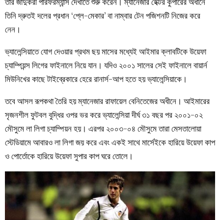
তার জাদুকরী পারফরম্যান্স দেখাতে শুরু করেন। ম্যানেজার হেক্টর কুপারের অধীনে
তিনি দ্রুতই দলের প্রধান ‘প্লে-মেকার’ বা নাম্বার টেন পজিশনটি নিজের করে
নেন।
ভ্যালেন্সিয়াতে যোগ দেওয়ার প্রথম ছয় মাসের মধ্যেই আইমার ক্লাবটিকে উয়েফা
চ্যাম্পিয়ন্স লিগের ফাইনালে নিয়ে যান। যদিও ২০০১ সালের সেই ফাইনালে বায়ার্ন
মিউনিখের কাছে টাইব্রেকারে হেরে রানার্স-আপ হতে হয় ভ্যালেন্সিয়াকে।
তবে আসল রূপকথা তৈরি হয় ম্যানেজার রাফায়েল বেনিতেজের অধীনে। আইমারের
সৃজনশীল ফুটবল বুদ্ধির ওপর ভর করে ভ্যালেন্সিয়া দীর্ঘ ৩১ বছর পর ২০০১-০২
মৌসুমে লা লিগা চ্যাম্পিয়ন হয়। এরপর ২০০৩-০৪ মৌসুমে তারা মেসতালোয়া
স্টেডিয়ামে আবারও লা লিগা জয় করে এবং একই সাথে মার্সেইকে হারিয়ে উয়েফা কাপ
ও পোর্তোকে হারিয়ে উয়েফা সুপার কাপ ঘরে তোলে।