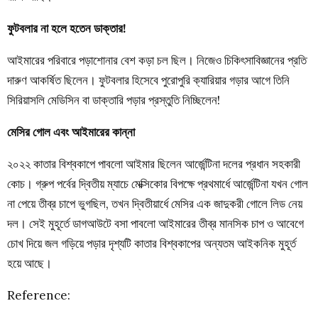
ফুটবলার না হলে হতেন ডাক্তার!
আইমারের পরিবারে পড়াশোনার বেশ কড়া চল ছিল। নিজেও চিকিৎসাবিজ্ঞানের প্রতি
দারুণ আকর্ষিত ছিলেন। ফুটবলার হিসেবে পুরোপুরি ক্যারিয়ার গড়ার আগে তিনি
সিরিয়াসলি মেডিসিন বা ডাক্তারি পড়ার প্রস্তুতি নিচ্ছিলেন!
মেসির গোল এবং আইমারের কান্না
২০২২ কাতার বিশ্বকাপে পাবলো আইমার ছিলেন আর্জেন্টিনা দলের প্রধান সহকারী
কোচ। গ্রুপ পর্বের দ্বিতীয় ম্যাচে মেক্সিকোর বিপক্ষে প্রথমার্ধে আর্জেন্টিনা যখন গোল
না পেয়ে তীব্র চাপে ভুগছিল, তখন দ্বিতীয়ার্ধে মেসির এক জাদুকরী গোলে লিড নেয়
দল। সেই মুহূর্তে ডাগআউটে বসা পাবলো আইমারের তীব্র মানসিক চাপ ও আবেগে
চোখ দিয়ে জল গড়িয়ে পড়ার দৃশ্যটি কাতার বিশ্বকাপের অন্যতম আইকনিক মুহূর্ত
হয়ে আছে।
Reference: