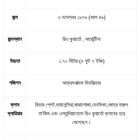
জন্ম
৩ নভেম্বর ১৯৭৯ (বয়স ৪৬)
জন্মস্থান
রিও কুয়ার্তো , আর্জেন্টিনা
উচ্চতা
১.৭০ মিটার (৫ ফুট ৭ ইঞ্চি)
পজিশন
আক্রমণাত্মক মিডফিল্ডার
ক্লাব
রিভার প্লেট,ভ্যালেন্সিয়া,জারাগোজা,বেনফিকা,জোহর দারুল
ক্যারিয়ার
তা’জিম এবং এস্তুদিয়ান্তেস রিও কুয়ার্তো ক্লাবের হয়ে
খেলেছেন।