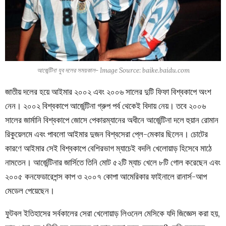
আর্জেন্টিনা যুব দলের সময়কাল- Image Source: baike.baidu.com
জাতীয় দলের হয়ে আইমার ২০০২ এবং ২০০৬ সালের দুটি ফিফা বিশ্বকাপে অংশ
নেন। ২০০২ বিশ্বকাপে আর্জেন্টিনা গ্রুপ পর্ব থেকেই বিদায় নেয়। তবে ২০০৬
সালের জার্মানি বিশ্বকাপে জোসে পেকারম্যানের অধীনে আর্জেন্টিনা দলে হুয়ান রোমান
রিকুয়েলমে এবং পাবলো আইমার দুজন বিশ্বসেরা প্লে-মেকার ছিলেন। চোটের
কারণে আইমার সেই বিশ্বকাপে বেশিরভাগ ম্যাচেই বদলি খেলোয়াড় হিসেবে মাঠে
নামতেন। আর্জেন্টিনার জার্সিতে তিনি মোট ৫২টি ম্যাচ খেলে ৮টি গোল করেছেন এবং
২০০৫ কনফেডারেশন্স কাপ ও ২০০৭ কোপা আমেরিকার ফাইনালে রানার্স-আপ
মেডেল পেয়েছেন।
ফুটবল ইতিহাসের সর্বকালের সেরা খেলোয়াড় লিওনেল মেসিকে যদি জিজ্ঞেস করা হয়,