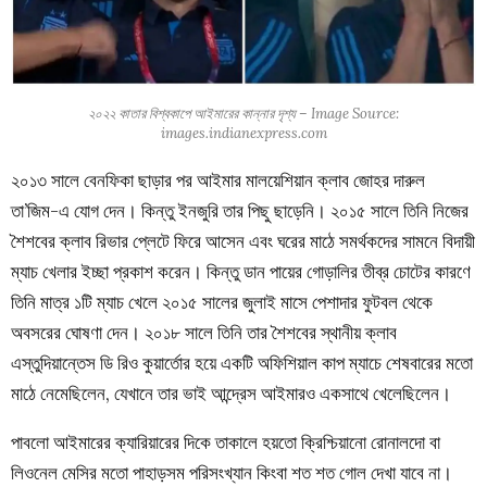
২০২২ কাতার বিশ্বকাপে আইমারের কান্নার দৃশ্য – Image Source:
images.indianexpress.com
২০১৩ সালে বেনফিকা ছাড়ার পর আইমার মালয়েশিয়ান ক্লাব জোহর দারুল
তা’জিম-এ যোগ দেন। কিন্তু ইনজুরি তার পিছু ছাড়েনি। ২০১৫ সালে তিনি নিজের
শৈশবের ক্লাব রিভার প্লেটে ফিরে আসেন এবং ঘরের মাঠে সমর্থকদের সামনে বিদায়ী
ম্যাচ খেলার ইচ্ছা প্রকাশ করেন। কিন্তু ডান পায়ের গোড়ালির তীব্র চোটের কারণে
তিনি মাত্র ১টি ম্যাচ খেলে ২০১৫ সালের জুলাই মাসে পেশাদার ফুটবল থেকে
অবসরের ঘোষণা দেন। ২০১৮ সালে তিনি তার শৈশবের স্থানীয় ক্লাব
এস্তুদিয়ান্তেস ডি রিও কুয়ার্তোর হয়ে একটি অফিশিয়াল কাপ ম্যাচে শেষবারের মতো
মাঠে নেমেছিলেন, যেখানে তার ভাই আন্দ্রেস আইমারও একসাথে খেলেছিলেন।
পাবলো আইমারের ক্যারিয়ারের দিকে তাকালে হয়তো ক্রিশ্চিয়ানো রোনালদো বা
লিওনেল মেসির মতো পাহাড়সম পরিসংখ্যান কিংবা শত শত গোল দেখা যাবে না।