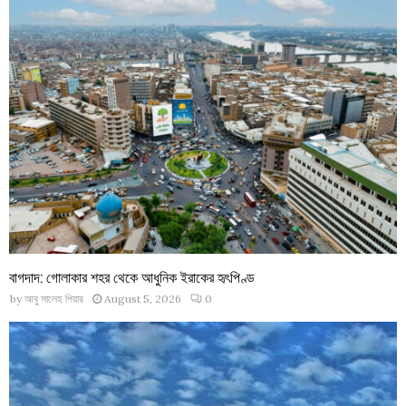
বাগদাদ: গোলাকার শহর থেকে আধুনিক ইরাকের হৃৎপিণ্ড
by
আবু সালেহ পিয়ার
August 5, 2026
0