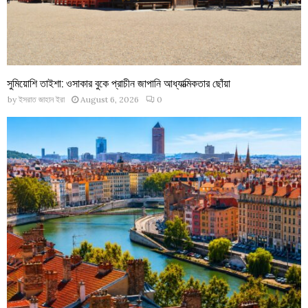
সুমিয়োশি তাইশা: ওসাকার বুকে প্রাচীন জাপানি আধ্যাত্মিকতার ছোঁয়া
by
ইসরাত জাহান ইরা
August 6, 2026
0