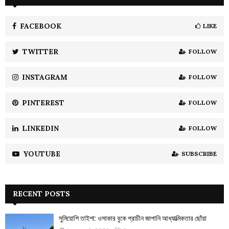
h
f
A
o
FACEBOOK
LIKE
r
R
:
TWITTER
FOLLOW
C
INSTAGRAM
FOLLOW
H
PINTEREST
FOLLOW
LINKEDIN
FOLLOW
YOUTUBE
SUBSCRIBE
RECENT POSTS
সুমিয়োশি তাইশা: ওসাকার বুকে প্রাচীন জাপানি আধ্যাত্মিকতার ছোঁয়া