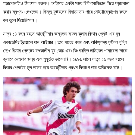
পড়াশোনাটাও ঠিকঠাক করুক। আইমার একটা সময় চিকিৎসাবিজ্ঞান নিয়ে পড়াশোনা
করার স্বপ্নও দেখতেন। কিন্তু ফুটবলের বিধাতা তার পায়ে স্টেথোস্কোপের বদলে
বল তুলে দিয়েছিলেন।
মাত্র ১৪ বছর বয়সে আর্জেন্টিনার অন্যতম সফল ক্লাব রিভার প্লেট-এর যুব
একাডেমির ট্রায়ালে যান আইমার। তার পায়ের কাজ এবং অবিশ্বাস্য ফুটবল বুদ্ধি
দেখে রিভার প্লেটের তৎকালীন যুব কোচ এবং কিংবদন্তি দানিয়েল পাসারেলা তাকে
ক্লাবে নেওয়ার জন্য এক মুহূর্তও ভাবেননি। ১৯৯৬ সালে মাত্র ১৬ বছর বয়সে
রিভার প্লেটের মূল দলের হয়ে আর্জেন্টিনার প্রথম বিভাগে তার অভিষেক ঘটে।