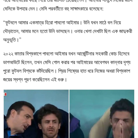
পায়ে আইমারের কাছে গিয়ে তার জার্সিটি চেয়েছিলেন। আইমার সানন্দে নিজের জার্সি
মেসিকে উপহার দেন। মেসি পরবর্তীতে বহু সাক্ষাৎকারে বলেছেন:
“ফুটবলে আমার একমাত্র হিরো পাবলো আইমার। উনি যখন মাঠে বল নিয়ে
দৌড়াতেন, আমার মনে হতো উনি ভাসছেন। ওনার খেলা দেখাটা ছিল এক জাদুকরী
অনুভূতি।”
২০২২ কাতার বিশ্বকাপে পাবলো আইমার যখন আর্জেন্টিনার সহকারী কোচ হিসেবে
ডাগআউটে ছিলেন, তখন মেসি গোল করার পর আইমারের আবেগঘন কান্নার দৃশ্য
পুরো ফুটবল বিশ্বকে কাঁদিয়েছিল। প্রিয় শিষ্যের হাত ধরে নিজের অধরা বিশ্বকাপ
জয়ের স্বপ্ন পূরণ করেছিলেন এই গুরু।