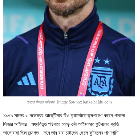
পাবলো সিজার আইমার- Image Source: baike.baidu.com
১৯৭৯ সালের ৩ নভেম্বর আর্জেন্টিনার রিও কুয়ার্তোতে জন্মগ্রহণ করেন পাবলো
সিজার আইমার। মধ্যবিত্ত পরিবারে বেড়ে ওঠা আইমারের ফুটবলের প্রতি
ভালোবাসা ছিল জন্মগত। তবে তার বাবা চাইতেন ছেলে ফুটবলের পাশাপাশি