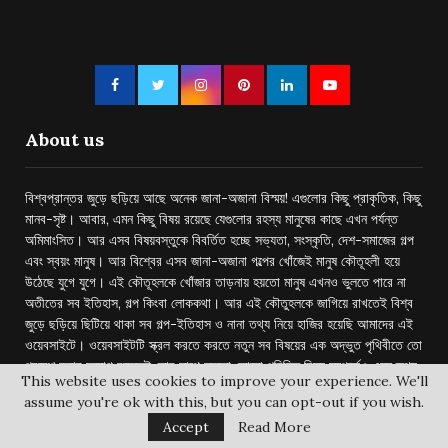
About us
বিশ্বপ্রান্তর জুড়ে ছড়িয়ে আছে অনেক জানা-অজানা বিস্ময়! এগুলোর কিছু প্রাকৃতিক, কিছু
মানব-সৃষ্ট। আবার, এমন কিছু বিষয় রয়েছে যেগুলোর রহস্য মানুষের কাছে এখন পর্যন্ত
অমিমাংসিত। আর এসব বিষয়বস্তুকে বিবর্তিত হচ্ছে সভ্যতা, সংস্কৃতি, দেশ-সমাজের গল্প
এবং স্বয়ং মানুষ। আর বিশ্বের এসব জানা-অজানা গল্পের খোঁজেই মানুষ কৌতূহলী হয়ে
উঠেছে যুগে যুগে। এই কৌতূহলকে খোঁজার তাড়নায় হয়তো মানুষ এখনও ভুলতে পারে না
অতীতের সব ইতিহাস, গল্প কিংবা লোককথা। আর এই কৌতুহলকে জাগিয়ে রাখতেই বিশ্ব
জুড়ে ছড়িয়ে ছিটিয়ে থাকা সব গল্প-ইতিহাস ও নানা তথ্য নিয়ে হাজির হয়েছি আমাদের এই
ওয়েবসাইটে। ওয়েবসাইটটি স্ক্রল করতে করতে নতুন সব বিষয়ের এক অদ্ভুত পৃথিবীতে তো
প্রবেশ করার সুযোগ রয়েছেই, তার সাথে হয়তো কোনো পরিচিত বিষয় সম্পর্কেও এমন তথ্য
This website uses cookies to improve your experience. We'll
পেয়ে যাবেন- যা আপনাকে নতুন করে ভাবিয়ে তুলতে পারবে।
assume you're ok with this, but you can opt-out if you wish.
Accept
Read More
Address