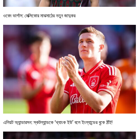
ওবেদ ভার্গাস: মেক্সিকোর মাঝমাঠের নতুন জাদুকর
এলিয়ট অ্যান্ডারসন: স্কটল্যান্ডকে ‘থ্যাংক ইউ’ বলে ইংল্যান্ডের বুকে ঠাঁই!