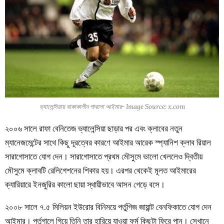
ভ্যালেন্সিয়ায় থাকাকালীন পাবলো আইমার- Image Source: x.com
২০০৬ সালে রাফা বেনিতেজ ভ্যালেন্সিয়া ছাড়ার পর এবং ক্লাবের নতুন
ম্যানেজমেন্টের সাথে কিছু দূরত্বের কারণে আইমার আরেক স্প্যানিশ ক্লাব রিয়াল
সারাগোসাতে যোগ দেন। সারাগোসাতে প্রথম মৌসুমে ভালো খেললেও দ্বিতীয়
মৌসুমে ক্লাবটি রেলিগেশনের শিকার হয়। এরপর থেকেই মূলত আইমারের
ক্যারিয়ারে ইনজুরির কালো ছায়া স্থায়ীভাবে আসন গেড়ে বসে।
২০০৮ সালে ৭.৫ মিলিয়ন ইউরোর বিনিময়ে পর্তুগিজ জায়ান্ট বেনফিকাতে যোগ দেন
আইমার। পর্তুগালে গিয়ে তিনি তার হারিয়ে যাওয়া ফর্ম কিছুটা ফিরে পান। সেখানে