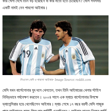
কার খেলা দেখে তিনি বড় হয়েছেন বা কার মতো হতে চেয়েছেন? মেসি সবসময়
একটি নামই নেন পাবলো আইমার।
লিওনেল মেসি ও পাবলো আইমার- Image Source: reddit.com
মেসি যখন বার্সেলোনার যুব দলে খেলতেন, তখন তিনি আইমারের খেলার স্টাইল
নিবিড়ভাবে পর্যবেক্ষণ করতেন। ২০০৪ সালে এক ম্যাচে বার্সেলোনার বিপক্ষে
ভ্যালেন্সিয়ার হয়ে খেলেছিলেন আইমার। ম্যাচ শেষে ১৭ বছর বয়সী মেসি লাজুক