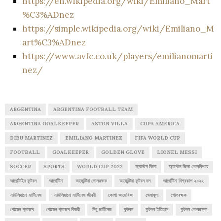
https://en.wikipedia.org/wiki/Emiliano_Mart
%C3%ADnez
https://simple.wikipedia.org/wiki/Emiliano_M
art%C3%ADnez
https://www.avfc.co.uk/players/emilianomarti
nez/
ARGENTINA
ARGENTINA FOOTBALL TEAM
ARGENTINA GOALKEEPER
ASTON VILLA
COPA AMERICA
DIBU MARTINEZ
EMILIANO MARTINEZ
FIFA WORLD CUP
FOOTBALL
GOALKEEPER
GOLDEN GLOVE
LIONEL MESSI
SOCCER
SPORTS
WORLD CUP 2022
অ্যাস্টন ভিলা
অ্যাস্টন ভিলা গোলকিপার
আর্জেন্টাইন ফুটবল
আর্জেন্টিনা
আর্জেন্টিনা গোলরক্ষক
আর্জেন্টিনা ফুটবল দল
আর্জেন্টিনা বিশ্বকাপ ২০২২
এমিলিয়ানো মার্টিনেজ
এমিলিয়ানো মার্টিনেজ জীবনী
কোপা আমেরিকা
খেলাধুলা
গোলরক্ষক
গোল্ডেন গ্লাভস
গোল্ডেন গ্লাভস বিজয়ী
দিবু মার্টিনেজ
ফুটবল
ফুটবল ইতিহাস
ফুটবল গোলরক্ষক