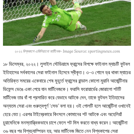
২০২২ বিশ্বকাপে এমিলিয়ানো মার্টিনেজ- Image Source: sportingnews.com
১৮ ডিসেম্বর, ২০২২। লুসাইল স্টেডিয়ামে ফ্রান্সের বিপক্ষে ফাইনাল ম্যাচটি ফুটবল
ইতিহাসের সর্বকালের সেরা ফাইনাল হিসেবে স্বীকৃত। ৩-৩ গোলে ড্র থাকা ম্যাচের
অতিরিক্ত সময়ের একেবারে শেষ মুহূর্তে ফ্রান্সের রান্ডাল কোলো মুয়ানি আর্জেন্টিনার
ডিফেন্স ভেঙে একা পেয়ে যান মার্টিনেজকে। ফরাসি ফরোয়ার্ডের জোরালো শটটি
মার্টিনেজ তার বাঁ পা প্রসারিত করে যেভাবে আটকে দেন, তাকে ফুটবল ইতিহাসের
অন্যতম সেরা এবং গুরুত্বপূর্ণ ‘সেভ’ বলা হয়। ওই গোলটি হলে আর্জেন্টিনা ওখানেই
হেরে যেত। এরপর টাইব্রেকারে কিংসলে কোমানের শট আটকে এবং অহেলিয়াঁ
চুয়ামেনিকে মনস্তাত্ত্বিকভাবে চাপে ফেলে শট মিস করতে বাধ্য করেন। আর্জেন্টিনা
৩৬ বছর পর বিশ্বচ্যাম্পিয়ন হয়, আর মার্টিনেজ জিতে নেন বিশ্বকাপের সেরা