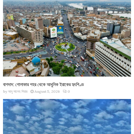
বাগদাদ: গোলাকার শহর থেকে আধুনিক ইরাকের হৃৎপিণ্ড
by
আবু সালেহ পিয়ার
August 5, 2026
0