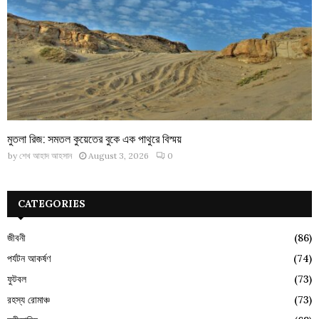
মুতলা রিজ: সমতল কুয়েতের বুকে এক পাথুরে বিস্ময়
by
শেখ আহাদ আহসান
August 3, 2026
0
CATEGORIES
জীবনী
(86)
পর্যটন আকর্ষণ
(74)
ফুটবল
(73)
রহস্য রোমাঞ্চ
(73)