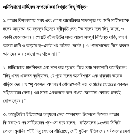
এমিলিয়ানো মার্টিনেজ সম্পর্কে করা বিখ্যাত কিছু উক্তি-
১. কাতার বিশ্বকাপের সময় এবং কোপা আমেরিকার সাফল্যের পর মেসি মার্টিনেজকে
দলের অন্যতম বড় স্তম্ভ হিসেবে স্বীকৃতি দেন: “আমাদের দলে ‘দিবু’ আছে, ও
একটা ফেনোমেনন। পেনাল্টি শুটআউটের সময় আমরা সম্পূর্ণ নিশ্চিন্ত থাকি, কারণ
আমরা জানি ও অন্তত দু-একটা শট আটকে দেবেই। ও গোলপোস্টের নিচে থাকলে
আমাদের আর কোনো ভয় থাকে না।”
২. মার্টিনেজের মানসিকতা এবং দলে তার প্রভাব নিয়ে কোচ স্কালোনি বলেছিলেন:
“দিবু এমন একজন ব্যক্তিত্ব, যে পুরো দলের আত্মবিশ্বাস এক ধাক্কায় অনেক
বাড়িয়ে দেয়। ও শুধু একজন অসাধারণ গোলরক্ষকই নয়, ও মাঠের ভেতরের একজন
সত্যিকারের নেতা। ওর মতো একজনকে দলে পাওয়া যেকোনো কোচের জন্যই
সৌভাগ্যের।”
৩. আর্জেন্টাইন ইতিহাসের অন্যতম সেরা গোলরক্ষক উবালদো ফিলোল কাতার
বিশ্বকাপের পর মার্টিনেজের প্রশংসা করে বলেন: “ফাইনালের ১২৩তম মিনিটে
কোলো মুয়ানির শটটি দিবু যেভাবে বাঁচিয়েছে, সেটি ফুটবল ইতিহাসের সর্বকালের সেরা