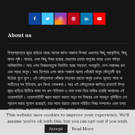
About us
বিশ্বপ্রান্তর জুড়ে ছড়িয়ে আছে অনেক জানা-অজানা বিস্ময়! এগুলোর কিছু প্রাকৃতিক, কিছু
মানব-সৃষ্ট। আবার, এমন কিছু বিষয় রয়েছে যেগুলোর রহস্য মানুষের কাছে এখন পর্যন্ত
অমিমাংসিত। আর এসব বিষয়বস্তুকে বিবর্তিত হচ্ছে সভ্যতা, সংস্কৃতি, দেশ-সমাজের গল্প
এবং স্বয়ং মানুষ। আর বিশ্বের এসব জানা-অজানা গল্পের খোঁজেই মানুষ কৌতূহলী হয়ে
উঠেছে যুগে যুগে। এই কৌতূহলকে খোঁজার তাড়নায় হয়তো মানুষ এখনও ভুলতে পারে না
অতীতের সব ইতিহাস, গল্প কিংবা লোককথা। আর এই কৌতুহলকে জাগিয়ে রাখতেই বিশ্ব
জুড়ে ছড়িয়ে ছিটিয়ে থাকা সব গল্প-ইতিহাস ও নানা তথ্য নিয়ে হাজির হয়েছি আমাদের এই
ওয়েবসাইটে। ওয়েবসাইটটি স্ক্রল করতে করতে নতুন সব বিষয়ের এক অদ্ভুত পৃথিবীতে তো
প্রবেশ করার সুযোগ রয়েছেই, তার সাথে হয়তো কোনো পরিচিত বিষয় সম্পর্কেও এমন তথ্য
পেয়ে যাবেন- যা আপনাকে নতুন করে ভাবিয়ে তুলতে পারবে।
This website uses cookies to improve your experience. We'll
assume you're ok with this, but you can opt-out if you wish.
Address
Accept
Read More