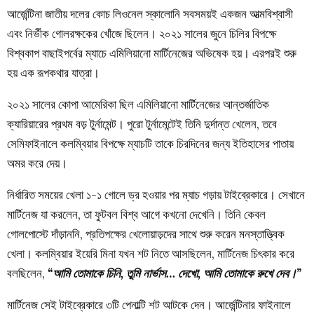
আর্জেন্টিনা জাতীয় দলের কোচ লিওনেল স্কালোনি সবসময়ই একজন আত্মবিশ্বাসী
এবং নির্ভীক গোলরক্ষকের খোঁজে ছিলেন। ২০২১ সালের জুনে চিলির বিপক্ষে
বিশ্বকাপ বাছাইপর্বের ম্যাচে এমিলিয়ানো মার্টিনেজের অভিষেক হয়। এরপরই শুরু
হয় এক রূপকথার যাত্রা।
২০২১ সালের কোপা আমেরিকা ছিল এমিলিয়ানো মার্টিনেজের আন্তর্জাতিক
ক্যারিয়ারের প্রথম বড় টুর্নামেন্ট। পুরো টুর্নামেন্টেই তিনি দুর্দান্ত খেলেন, তবে
সেমিফাইনালে কলম্বিয়ার বিপক্ষে ম্যাচটি তাকে চিরদিনের জন্য ইতিহাসের পাতায়
অমর করে দেয়।
নির্ধারিত সময়ের খেলা ১-১ গোলে ড্র হওয়ার পর ম্যাচ গড়ায় টাইব্রেকারে। সেখানে
মার্টিনেজ যা করলেন, তা ফুটবল বিশ্ব আগে কখনো দেখেনি। তিনি কেবল
গোলপোস্টে দাঁড়াননি, প্রতিপক্ষের খেলোয়াড়দের সাথে শুরু করেন মনস্তাত্ত্বিক
খেলা। কলম্বিয়ার ইয়েরি মিনা যখন শট নিতে আসছিলেন, মার্টিনেজ চিৎকার করে
বলছিলেন,
“আমি তোমাকে চিনি, তুমি নার্ভাস… দেখো, আমি তোমাকে রুখে দেব।”
মার্টিনেজ সেই টাইব্রেকারে ৩টি পেনাল্টি শট আটকে দেন। আর্জেন্টিনার ফাইনালে