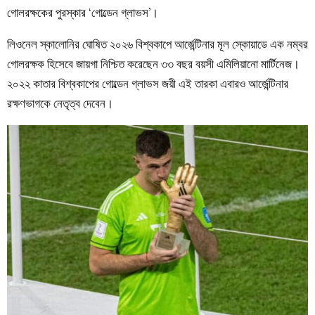
গোলরক্ষকের পুরস্কার ‘গোল্ডেন গ্লাভস’।
লিওনেল স্কালোনির ঘোষিত ২০২৬ বিশ্বকাপে আর্জেন্টিনার মূল স্কোয়াডে এক নম্বর
গোলরক্ষক হিসেবে জায়গা নিশ্চিত করেছেন ৩৩ বছর বয়সী এমিলিয়ানো মার্টিনেজ।
২০২২ কাতার বিশ্বকাপের গোল্ডেন গ্লাভস জয়ী এই তারকা এবারও আর্জেন্টিনার
রক্ষণভাগকে নেতৃত্ব দেবেন।