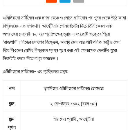
এমিলিয়ানো মার্টিনেজ এক দশক বেঞ্চে ও লোনে কাটানোর পর শূন্য থেকে উঠে আসা
বিশ্বজয়ের এক রূপকথা। আর্জেন্টিনার গোলপোস্টের নিচে তিনি কেবল এক
অপরাজেয় দেয়ালই নন, বরং প্রতিপক্ষের ত্রাস এবং কোটি ভক্তের প্রিয়
‘বাজপাখি’। নিজের চমৎকার রিফ্লেক্স, অদম্য জেদ আর আইকনিক ‘মাইন্ড গেম’
দিয়ে লিওনেল মেসির বিশ্বকাপ স্বপ্ন পূরণ করা এই গোলরক্ষক পেনাল্টির পুরো
নিয়মটাই বদলে দিতে বাধ্য করেছেন।
এমিলিয়ানো মার্টিনেজ- এর ব্যক্তিগত তথ্য:
নাম
ড্যামিয়ান এমিলিয়ানো মার্টিনেজ রোমেরো
জন্ম
২ সেপ্টেম্বর ১৯৯২ (বয়স ৩৩)
জন্ম
মার দেল প্লাটা , আর্জেন্টিনা
স্থান