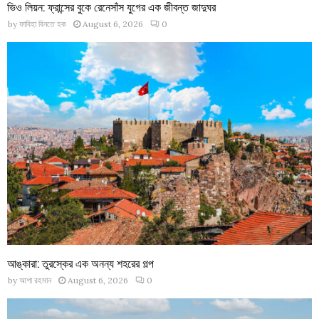
ভিও লিয়ন: ফ্রান্সের বুকে রেনেসাঁস যুগের এক জীবন্ত জাদুঘর
by
ফাবিহা বিনতে হক
August 6, 2026
0
আঙ্কারা: তুরস্কের এক অনন্য শহরের গল্প
by
আশা রহমান
August 6, 2026
0