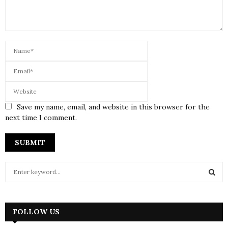
Save my name, email, and website in this browser for the
next time I comment.
S
e
a
S
r
c
FOLLOW US
E
h