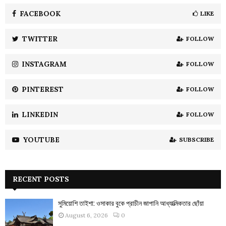
f
A
o
FACEBOOK
LIKE
r
R
:
TWITTER
FOLLOW
C
INSTAGRAM
FOLLOW
H
PINTEREST
FOLLOW
LINKEDIN
FOLLOW
YOUTUBE
SUBSCRIBE
RECENT POSTS
সুমিয়োশি তাইশা: ওসাকার বুকে প্রাচীন জাপানি আধ্যাত্মিকতার ছোঁয়া
August 6, 2026
0