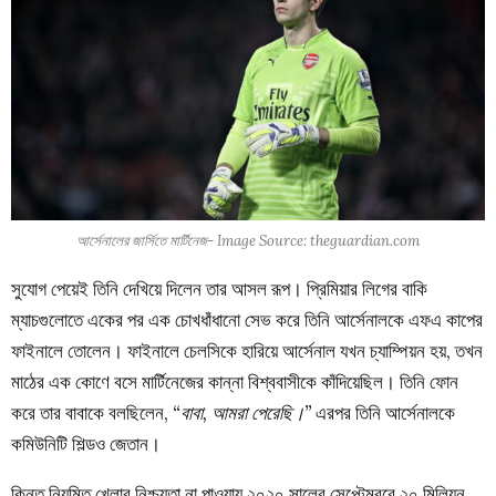
আর্সেনালের জার্সিতে মার্টিনেজ- Image Source: theguardian.com
সুযোগ পেয়েই তিনি দেখিয়ে দিলেন তার আসল রূপ। প্রিমিয়ার লিগের বাকি
ম্যাচগুলোতে একের পর এক চোখধাঁধানো সেভ করে তিনি আর্সেনালকে এফএ কাপের
ফাইনালে তোলেন। ফাইনালে চেলসিকে হারিয়ে আর্সেনাল যখন চ্যাম্পিয়ন হয়, তখন
মাঠের এক কোণে বসে মার্টিনেজের কান্না বিশ্ববাসীকে কাঁদিয়েছিল। তিনি ফোন
করে তার বাবাকে বলছিলেন,
“বাবা, আমরা পেরেছি।”
এরপর তিনি আর্সেনালকে
কমিউনিটি শিল্ডও জেতান।
কিন্তু নিয়মিত খেলার নিশ্চয়তা না পাওয়ায় ২০২০ সালের সেপ্টেম্বরে ২০ মিলিয়ন