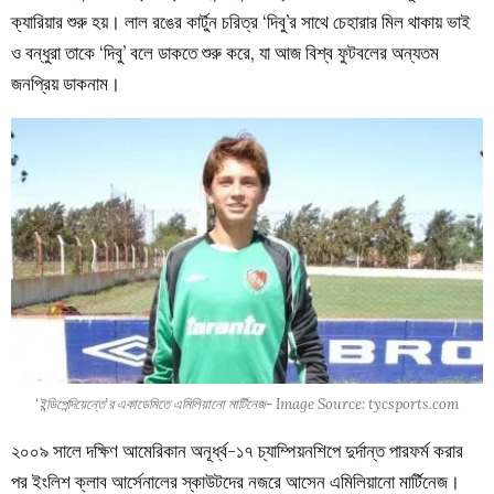
ক্যারিয়ার শুরু হয়। লাল রঙের কার্টুন চরিত্র ‘দিবু’র সাথে চেহারার মিল থাকায় ভাই
ও বন্ধুরা তাকে ‘দিবু’ বলে ডাকতে শুরু করে, যা আজ বিশ্ব ফুটবলের অন্যতম
জনপ্রিয় ডাকনাম।
‘ইন্ডিপেন্দিয়েন্তে’র একাডেমিতে এমিলিয়ানো মার্টিনেজ- Image Source: tycsports.com
২০০৯ সালে দক্ষিণ আমেরিকান অনূর্ধ্ব-১৭ চ্যাম্পিয়নশিপে দুর্দান্ত পারফর্ম করার
পর ইংলিশ ক্লাব আর্সেনালের স্কাউটদের নজরে আসেন এমিলিয়ানো মার্টিনেজ।