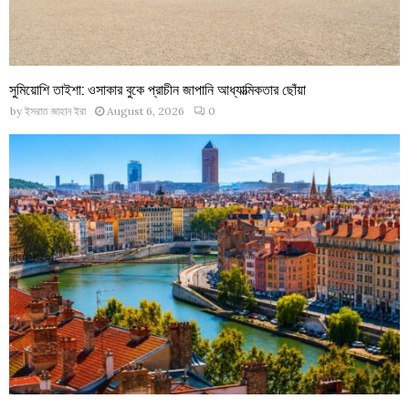
সুমিয়োশি তাইশা: ওসাকার বুকে প্রাচীন জাপানি আধ্যাত্মিকতার ছোঁয়া
by
ইসরাত জাহান ইরা
August 6, 2026
0