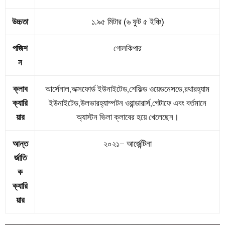
উচ্চতা
১.৯৫ মিটার (৬ ফুট ৫ ইঞ্চি)
পজিশ
গোলকিপার
ন
ক্লাব
আর্সেনাল,অক্সফোর্ড ইউনাইটেড,শেফিল্ড ওয়েডনেসডে,রথারহ্যাম
ক্যারি
ইউনাইটেড,উলভারহ্যাম্পটন ওয়ান্ডারার্স,গেটাফে এবং বর্তমানে
য়ার
অ্যাস্টন ভিলা ক্লাবের হয়ে খেলেছেন।
আন্ত
২০২১–
আর্জেন্টিনা
র্জাতি
ক
ক্যারি
য়ার