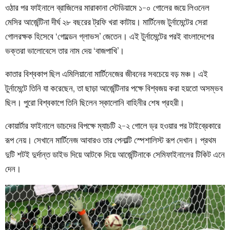
ওঠার পর ফাইনালে ব্রাজিলের মারাকানা স্টেডিয়ামে ১-০ গোলের জয়ে লিওনেল
মেসির আর্জেন্টিনা দীর্ঘ ২৮ বছরের ট্রফি খরা কাটায়। মার্টিনেজ টুর্নামেন্টের সেরা
গোলরক্ষক হিসেবে ‘গোল্ডেন গ্লাভস’ জেতেন। এই টুর্নামেন্টের পরই বাংলাদেশের
ভক্তরা ভালোবেসে তার নাম দেয় ‘বাজপাখি’।
কাতার বিশ্বকাপ ছিল এমিলিয়ানো মার্টিনেজের জীবনের সবচেয়ে বড় মঞ্চ। এই
টুর্নামেন্টে তিনি যা করেছেন, তা ছাড়া আর্জেন্টিনার পক্ষে বিশ্বজয় করা হয়তো অসম্ভব
ছিল। পুরো বিশ্বকাপে তিনি ছিলেন স্কালোনি বাহিনীর শেষ প্রহরী।
কোয়ার্টার ফাইনালে ডাচদের বিপক্ষে ম্যাচটি ২-২ গোলে ড্র হওয়ার পর টাইব্রেকারে
রূপ নেয়। সেখানে মার্টিনেজ আবারও তার পেনাল্টি স্পেশালিস্ট রূপ দেখান। প্রথম
দুটি শটই দুর্দান্ত ডাইভ দিয়ে আটকে দিয়ে আর্জেন্টিনাকে সেমিফাইনালের টিকিট এনে
দেন।