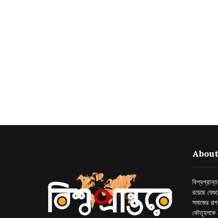
About
বিশ্বপ্রান
রয়েছে যেগু
সমাজের গল্
কৌতূহলকে 