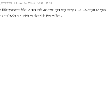
 সালেহ পিয়ার
June 14, 2026
0
94
ও’রিলি ম্যানচেস্টার সিটির ২১ বছর বয়সী এই লেফট-ব্যাক সদ্য সমাপ্ত ২০২৫-২৬ মৌসুমে ৫৩ ম্যাচে
৬ অ্যাসিস্টের এক অবিশ্বাস্য পরিসংখ্যান দিয়ে সবাইকে...