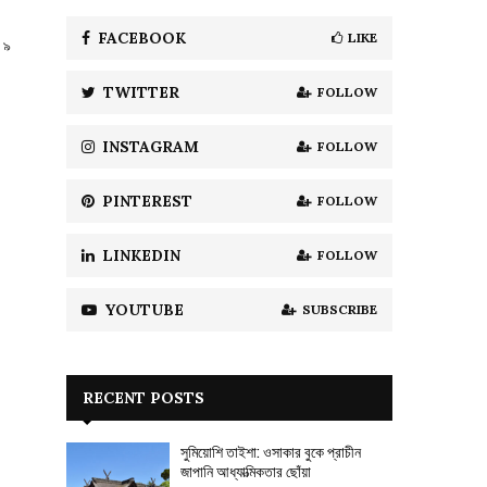
f
A
o
FACEBOOK
LIKE
 ৯
r
R
:
TWITTER
FOLLOW
C
H
INSTAGRAM
FOLLOW
PINTEREST
FOLLOW
LINKEDIN
FOLLOW
YOUTUBE
SUBSCRIBE
RECENT POSTS
সুমিয়োশি তাইশা: ওসাকার বুকে প্রাচীন
জাপানি আধ্যাত্মিকতার ছোঁয়া