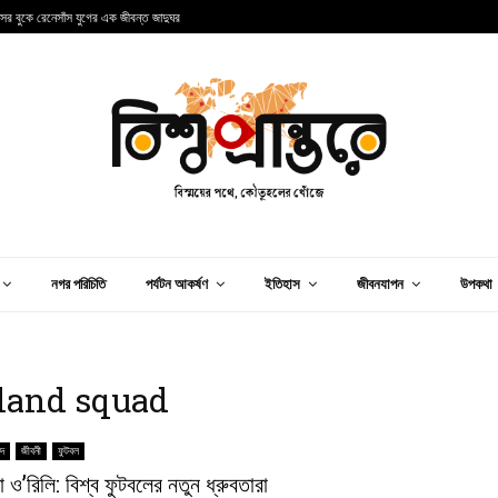
ন্সের বুকে রেনেসাঁস যুগের এক জীবন্ত জাদুঘর
আ
নগর পরিচিতি
পর্যটন আকর্ষণ
ইতিহাস
জীবনযাপন
উপকথা
gland squad
িদ
জীবনী
ফুটবল
 ও’রিলি: বিশ্ব ফুটবলের নতুন ধ্রুবতারা