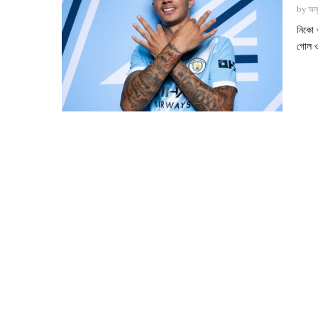
by
আবু
নিকো 
গোল ও 