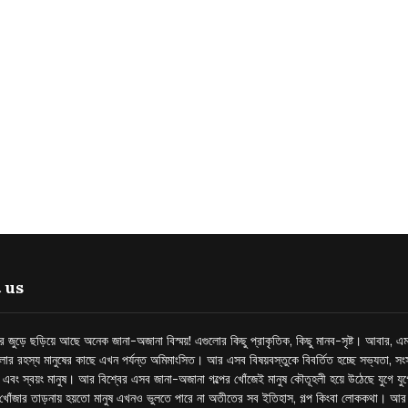
 us
্তর জুড়ে ছড়িয়ে আছে অনেক জানা-অজানা বিস্ময়! এগুলোর কিছু প্রাকৃতিক, কিছু মানব-সৃষ্ট। আবার, এম
লোর রহস্য মানুষের কাছে এখন পর্যন্ত অমিমাংসিত। আর এসব বিষয়বস্তুকে বিবর্তিত হচ্ছে সভ্যতা, সংস
প এবং স্বয়ং মানুষ। আর বিশ্বের এসব জানা-অজানা গল্পের খোঁজেই মানুষ কৌতূহলী হয়ে উঠেছে যুগে য
খোঁজার তাড়নায় হয়তো মানুষ এখনও ভুলতে পারে না অতীতের সব ইতিহাস, গল্প কিংবা লোককথা। আ