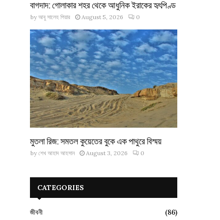
বাগদাদ: গোলাকার শহর থেকে আধুনিক ইরাকের হৃৎপিণ্ড
by
আবু সালেহ পিয়ার
August 5, 2026
0
মুতলা রিজ: সমতল কুয়েতের বুকে এক পাথুরে বিস্ময়
by
শেখ আহাদ আহসান
August 3, 2026
0
CATEGORIES
জীবনী
(86)