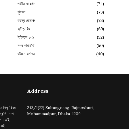
পর্যটন আকর্ষণ
(74)
ফুটবল
(73)
রহস্য রোমাঞ্চ
(73)
ক্রীড়াবিদ
(69)
ইতিহাস ১০১
(52)
নগর পরিচিতি
(50)
ঘটমান বর্তমান
(40)
Address
ন কিছু বিষয়
243/1(22) Sultangoang, Rajmoshuri,
্কৃতি, দেশ-
Mohammadpur, Dhaka-1209
ুগে। এই
র এই