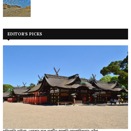
EDITOR'S PICKS
সুমিয়োশি তাইশা: ওসাকার বুকে প্রাচীন জাপানি আধ্যাত্মিকতার ছোঁয়া