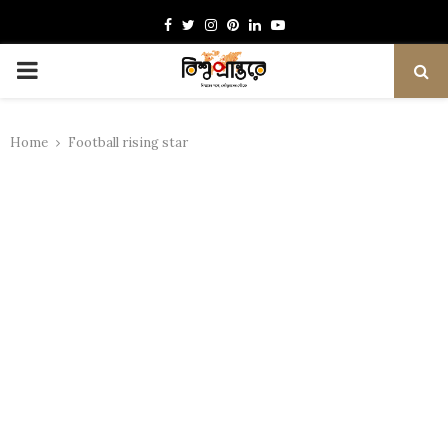
Facebook
Twitter
Instagram
Pinterest
Linkedin
Youtube
PRIMARY
MENU
Home
Football rising star