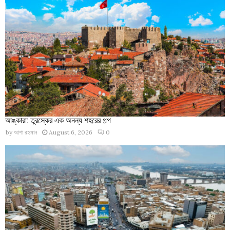
আঙ্কারা: তুরস্কের এক অনন্য শহরের গল্প
by
আশা রহমান
August 6, 2026
0