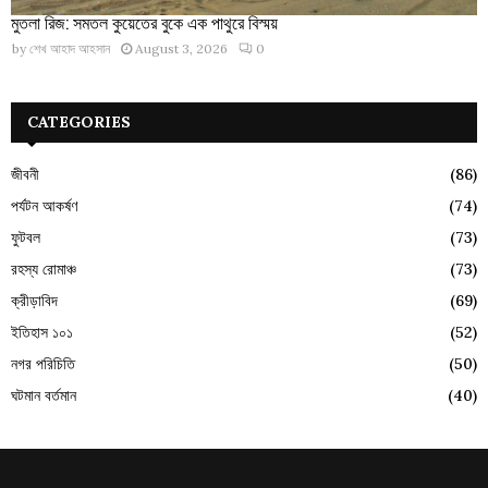
মুতলা রিজ: সমতল কুয়েতের বুকে এক পাথুরে বিস্ময়
by
শেখ আহাদ আহসান
August 3, 2026
0
CATEGORIES
জীবনী
(86)
পর্যটন আকর্ষণ
(74)
ফুটবল
(73)
রহস্য রোমাঞ্চ
(73)
ক্রীড়াবিদ
(69)
ইতিহাস ১০১
(52)
নগর পরিচিতি
(50)
ঘটমান বর্তমান
(40)