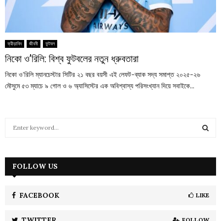
ক্রীড়াবিদ
জীবনী
ফুটবল
নিকো ও’রিলি: বিশ্ব ফুটবলের নতুন ধ্রুবতারা
নিকো ও’রিলি ম্যানচেস্টার সিটির ২১ বছর বয়সী এই লেফট-ব্যাক সদ্য সমাপ্ত ২০২৫-২৬
মৌসুমে ৫৩ ম্যাচে ৯ গোল ও ৬ অ্যাসিস্টের এক অবিশ্বাস্য পরিসংখ্যান দিয়ে সবাইকে...
S
e
a
S
r
c
FOLLOW US
E
h
f
A
o
FACEBOOK
LIKE
r
R
:
TWITTER
FOLLOW