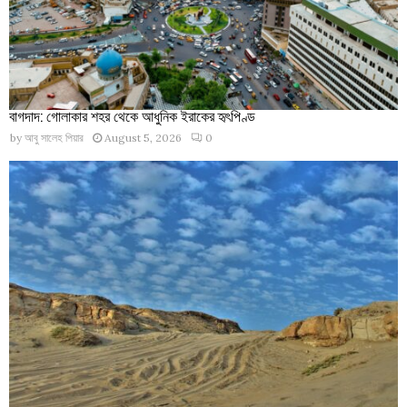
বাগদাদ: গোলাকার শহর থেকে আধুনিক ইরাকের হৃৎপিণ্ড
by
আবু সালেহ পিয়ার
August 5, 2026
0