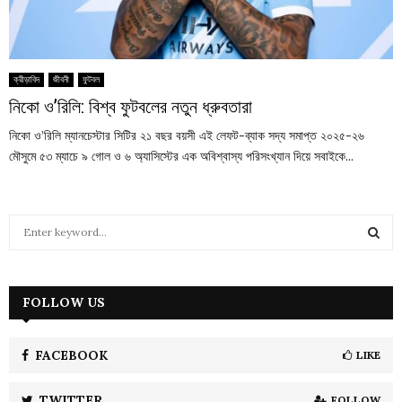
ক্রীড়াবিদ
জীবনী
ফুটবল
নিকো ও’রিলি: বিশ্ব ফুটবলের নতুন ধ্রুবতারা
নিকো ও’রিলি ম্যানচেস্টার সিটির ২১ বছর বয়সী এই লেফট-ব্যাক সদ্য সমাপ্ত ২০২৫-২৬
মৌসুমে ৫৩ ম্যাচে ৯ গোল ও ৬ অ্যাসিস্টের এক অবিশ্বাস্য পরিসংখ্যান দিয়ে সবাইকে...
S
e
a
S
r
c
FOLLOW US
E
h
f
A
o
FACEBOOK
LIKE
r
R
:
TWITTER
FOLLOW