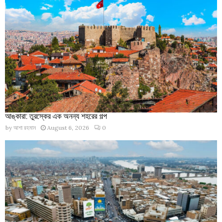
আঙ্কারা: তুরস্কের এক অনন্য শহরের গল্প
by
আশা রহমান
August 6, 2026
0