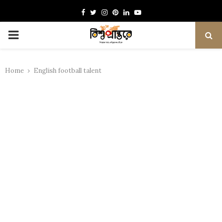
Facebook
Twitter
Instagram
Pinterest
Linkedin
Youtube
PRIMARY
MENU
Home
English football talent