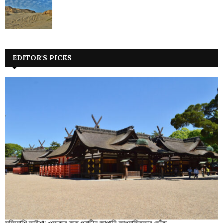
EDITOR'S PICKS
সুমিয়োশি তাইশা: ওসাকার বুকে প্রাচীন জাপানি আধ্যাত্মিকতার ছোঁয়া