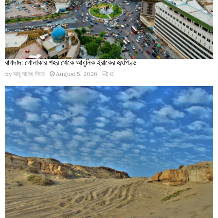
বাগদাদ: গোলাকার শহর থেকে আধুনিক ইরাকের হৃৎপিণ্ড
by
আবু সালেহ পিয়ার
August 5, 2026
0