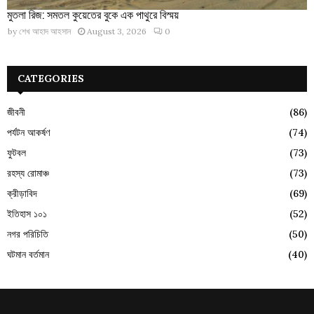
মুতলা রিজ: সমতল কুয়েতের বুকে এক পাথুরে বিস্ময়
by
শেখ আহাদ আহসান
August 3, 2026
0
CATEGORIES
জীবনী
(86)
পর্যটন আকর্ষণ
(74)
ফুটবল
(73)
রহস্য রোমাঞ্চ
(73)
ক্রীড়াবিদ
(69)
ইতিহাস ১০১
(52)
নগর পরিচিতি
(50)
ঘটমান বর্তমান
(40)