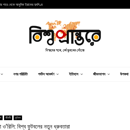
ার শহর থেকে আধুনিক ইরাকের হৃৎপিণ্ড
ম
নগর পরিচিতি
পর্যটন আকর্ষণ
ইতিহাস
জীবনযাপন
উপকথা
িদ
জীবনী
ফুটবল
 ও’রিলি: বিশ্ব ফুটবলের নতুন ধ্রুবতারা