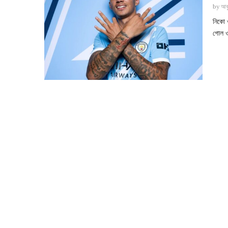
by
আবু
নিকো 
গোল ও 