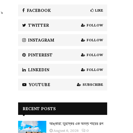
f
A
o
FACEBOOK
LIKE
 ৯
r
R
:
TWITTER
FOLLOW
C
H
INSTAGRAM
FOLLOW
PINTEREST
FOLLOW
LINKEDIN
FOLLOW
YOUTUBE
SUBSCRIBE
RECENT POSTS
আঙ্কারা: তুরস্কের এক অনন্য শহরের গল্প
August 6, 2026
0