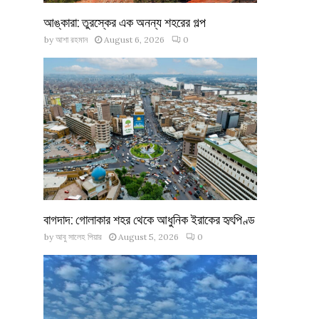
আঙ্কারা: তুরস্কের এক অনন্য শহরের গল্প
by
আশা রহমান
August 6, 2026
0
বাগদাদ: গোলাকার শহর থেকে আধুনিক ইরাকের হৃৎপিণ্ড
by
আবু সালেহ পিয়ার
August 5, 2026
0