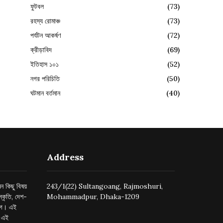
ফুটবল
(73)
রহস্য রোমাঞ্চ
(73)
পর্যটন আকর্ষণ
(72)
ক্রীড়াবিদ
(69)
ইতিহাস ১০১
(52)
নগর পরিচিতি
(50)
ঘটমান বর্তমান
(40)
Address
ন কিছু বিষয়
243/1(22) Sultangoang, Rajmoshuri,
্কৃতি, দেশ-
Mohammadpur, Dhaka-1209
ুগে। এই
র এই