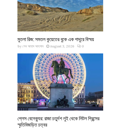
মুতলা রিজ: সমতল কুয়েতের বুকে এক পাথুরে বিস্ময়
by
শেখ আহাদ আহসান
August 3, 2026
0
প্লেস বেলেক্যুর: রাজা চতুর্দশ লুই থেকে লিটল প্রিন্সের
স্মৃতিবিজড়িত চত্বর