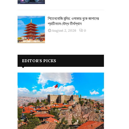
শিতেননোজি মন্দির: ওসাকার বুকে জাপানের
প্রাচীনতম বৌদ্ধ তীর্থস্থান
August 2, 2026
0
EDITOR'S PICKS