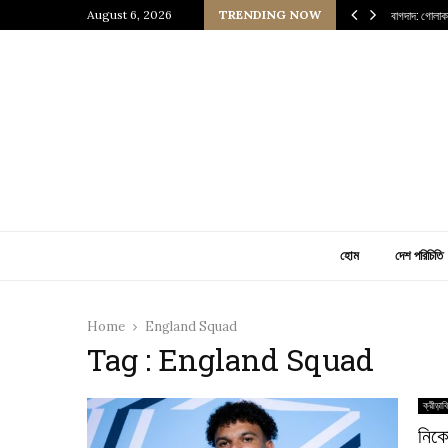
য শহরের গল্প
August 6, 2026
TRENDING NOW
বাগদাদ: গোলাক
হোম
দেশ পরিচিতি
Home
England Squad
Tag : England Squad
ক্রীড়াব
নিকো