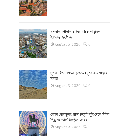
বাগদাদ: গোলাকার শহর থেকে আধুনিক
ইরাকের হৃৎপিণ্ড
August 5, 2026
0
মুতলা রিজ: সমতল কুয়েতের বুকে এক পাথুরে
বিস্ময়
August 3, 2026
0
প্লেস বেলেক্যুর: রাজা চতুর্দশ লুই থেকে লিটল
প্রিন্সের স্মৃতিবিজড়িত চত্বর
August 2, 2026
0