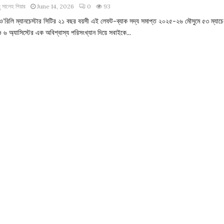
 সালেহ পিয়ার
June 14, 2026
0
93
ও’রিলি ম্যানচেস্টার সিটির ২১ বছর বয়সী এই লেফট-ব্যাক সদ্য সমাপ্ত ২০২৫-২৬ মৌসুমে ৫৩ ম্যাচে
৬ অ্যাসিস্টের এক অবিশ্বাস্য পরিসংখ্যান দিয়ে সবাইকে...