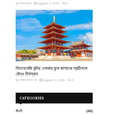
by
আশা রহমান
August 2, 2026
0
শিতেননোজি মন্দির: ওসাকার বুকে জাপানের প্রাচীনতম
বৌদ্ধ তীর্থস্থান
by
ফাবিহা বিনতে হক
August 2, 2026
0
CATEGORIES
জীবনী
(86)