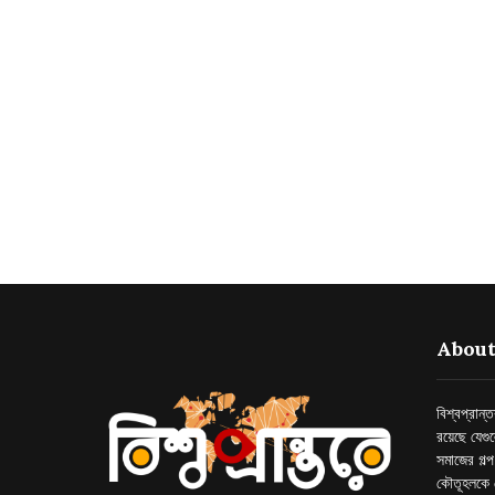
About
বিশ্বপ্রান
রয়েছে যেগু
সমাজের গল্
কৌতূহলকে 