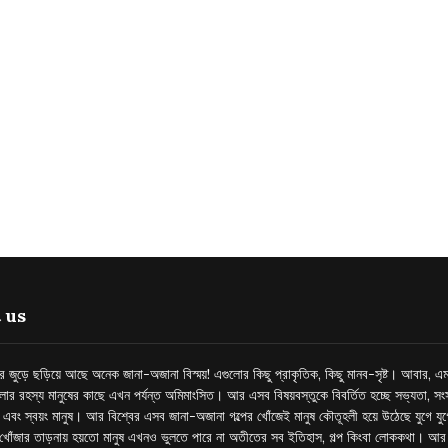
 us
্তর জুড়ে ছড়িয়ে আছে অনেক জানা-অজানা বিস্ময়! এগুলোর কিছু প্রাকৃতিক, কিছু মানব-সৃষ্ট। আবার, এম
লোর রহস্য মানুষের কাছে এখন পর্যন্ত অমিমাংসিত। আর এসব বিষয়বস্তুকে বিবর্তিত হচ্ছে সভ্যতা, সংস
প এবং স্বয়ং মানুষ। আর বিশ্বের এসব জানা-অজানা গল্পের খোঁজেই মানুষ কৌতূহলী হয়ে উঠেছে যুগে য
খোঁজার তাড়নায় হয়তো মানুষ এখনও ভুলতে পারে না অতীতের সব ইতিহাস, গল্প কিংবা লোককথা। আ