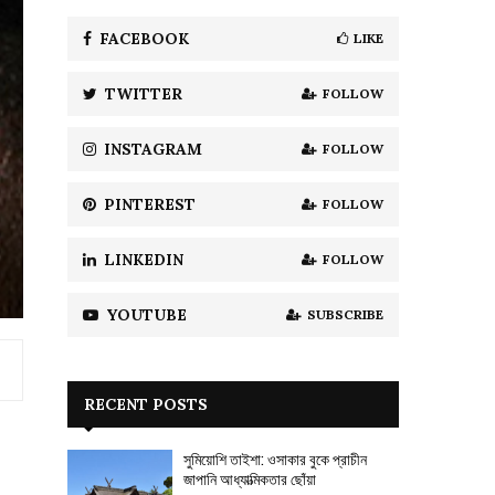
f
A
o
FACEBOOK
LIKE
r
R
:
TWITTER
FOLLOW
C
H
INSTAGRAM
FOLLOW
PINTEREST
FOLLOW
LINKEDIN
FOLLOW
YOUTUBE
SUBSCRIBE
RECENT POSTS
সুমিয়োশি তাইশা: ওসাকার বুকে প্রাচীন
জাপানি আধ্যাত্মিকতার ছোঁয়া