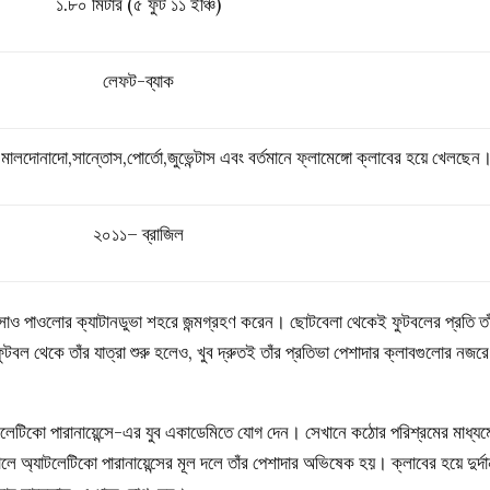
১.৮০ মিটার (৫ ফুট ১১ ইঞ্চি)
লেফট-ব্যাক
ো মালদোনাদো,সান্তোস,পোর্তো,জুভেন্টাস এবং বর্তমানে ফ্লামেঙ্গো ক্লাবের হয়ে খেলছেন
২০১১–
ব্রাজিল
র সাও পাওলোর ক্যাটানডুভা শহরে জন্মগ্রহণ করেন। ছোটবেলা থেকেই ফুটবলের প্রতি তা
ল থেকে তাঁর যাত্রা শুরু হলেও, খুব দ্রুতই তাঁর প্রতিভা পেশাদার ক্লাবগুলোর নজরে
াটলেটিকো পারানায়েন্সে-এর যুব একাডেমিতে যোগ দেন। সেখানে কঠোর পরিশ্রমের মাধ্যম
 অ্যাটলেটিকো পারানায়েন্সের মূল দলে তাঁর পেশাদার অভিষেক হয়। ক্লাবের হয়ে দুর্দা