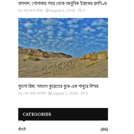
বাগদাদ: গোলাকার শহর থেকে আধুনিক ইরাকের হৃৎপিণ্ড
by
আবু সালেহ পিয়ার
August 5, 2026
0
মুতলা রিজ: সমতল কুয়েতের বুকে এক পাথুরে বিস্ময়
by
শেখ আহাদ আহসান
August 3, 2026
0
CATEGORIES
জীবনী
(86)