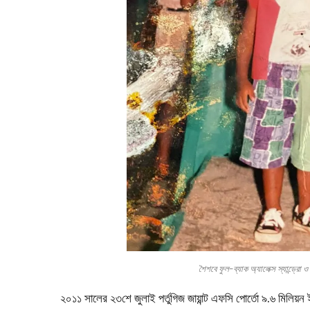
শৈশবে ফুল-ব্যাক অ্যালেক্স স্যান্
২০১১ সালের ২৩শে জুলাই পর্তুগিজ জায়ান্ট এফসি পোর্তো ৯.৬ মিলিয়ন