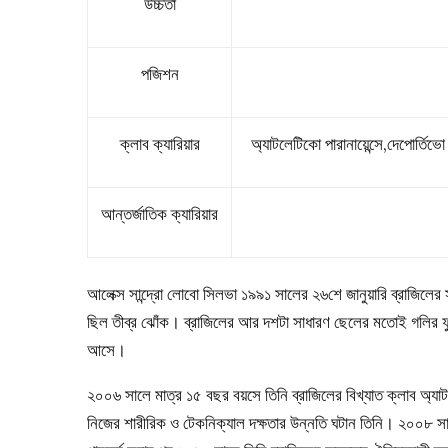
উচ্চতা
পজিশন
ক্লাব ক্যারিয়ার
অ্যাটলেটিকো পারানায়েন্সে,দেপোর্তিভ
আন্তর্জাতিক ক্যারিয়ার
আলেক্স সান্দ্রো লোবো সিলভা ১৯৯১ সালের ২৬শে জানুয়ারি ব্রাজিলে
ছিল তীব্র ঝোঁক। ব্রাজিলের আর দশটা সাধারণ ছেলের মতোই গলির ফুটব
আসে।
২০০৬ সালে মাত্র ১৫ বছর বয়সে তিনি ব্রাজিলের বিখ্যাত ক্লাব অ্য
নিজের শারীরিক ও টেকনিক্যাল দক্ষতার উন্নতি ঘটান তিনি। ২০০৮ সালে