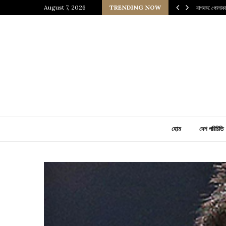
আধুনিক ইরাকের হৃৎপিণ্ড
August 7, 2026
TRENDING NOW
মুতলা রিজ: সমত
হোম
দেশ পরিচিতি