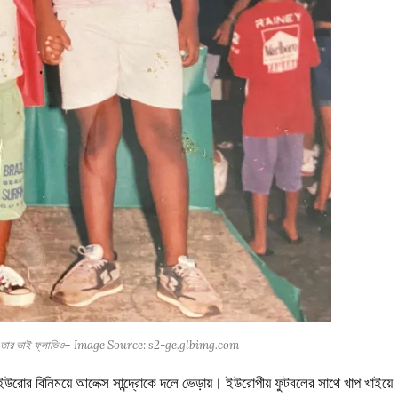
ড্রো ও তার ভাই ফ্লাভিও– Image Source: s2-ge.glbimg.com
 ইউরোর বিনিময়ে আলেক্স সান্দ্রোকে দলে ভেড়ায়। ইউরোপীয় ফুটবলের সাথে খাপ খাইয়ে