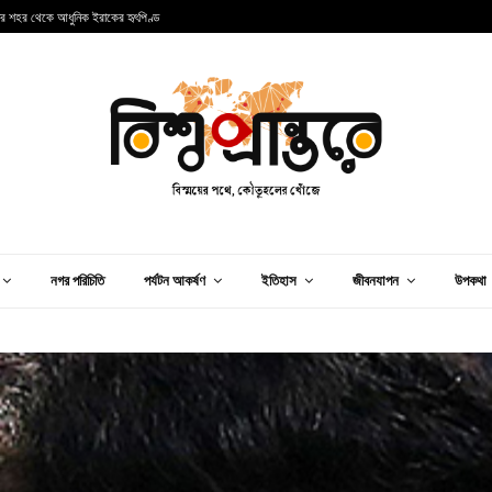
ল কুয়েতের বুকে এক পাথুরে বিস্ময়
স
নগর পরিচিতি
পর্যটন আকর্ষণ
ইতিহাস
জীবনযাপন
উপকথা