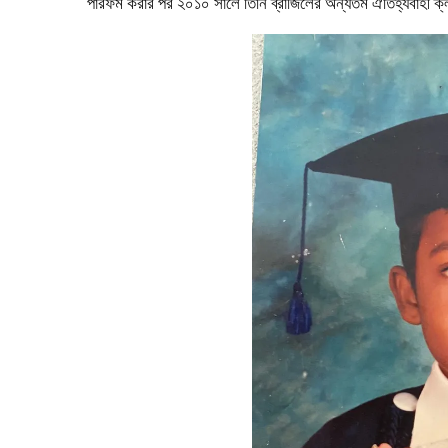
পারফর্ম করার পর ২০১০ সালে তিনি ব্রাজিলের অন্যতম ঐতিহ্যবাহী 