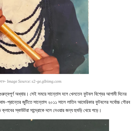
তাঁর শৈশবে– Image Source: s2-ge.glbimg.com
 গুরুত্বপূর্ণ অধ্যায়। সেই সময়ে সান্তোস দলে খেলতেন ফুটবল বিশ্বের আগামী দিনের
বাম-প্রান্তের জুটিতে সান্তোস ২০১১ সালে লাতিন আমেরিকার ফুটবলের সর্বোচ্চ গৌরব
লাবের স্কাউটরা সান্দ্রোকে দলে নেওয়ার জন্য হুমড়ি খেয়ে পড়ে।