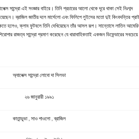
লেক্স সান্দ্রো এই সংজ্ঞার বাইরে। তিনি প্রচারের আলো থেকে দূরে থাকা সেই নিঃশব্দ
 নিয়েছেন। ব্রাজিল জাতীয় দলে মার্সেলো এবং ফিলিপে লুইসের মতো দুই কিংবদন্তির প্রা
 থাকতে হলেও, ক্লাব ফুটবলে তিনি দেখিয়েছেন তাঁর আসল রূপ। সান্তোসে লাতিন আমেরি
গ শিরোপার রাজত্ব সান্দ্রো প্রমাণ করেছেন যে ধারাবাহিকতাই একজন ডিফেন্ডারের সবচেয়ে
অ্যালেক্স সান্দ্রো লোবো দা সিলভা
২৬ জানুয়ারী ১৯৯১
কাতান্ডুভা , সাও পাওলো , ব্রাজিল