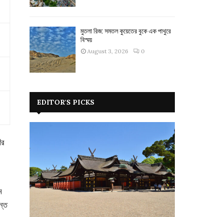
মুতলা রিজ: সমতল কুয়েতের বুকে এক পাথুরে
বিস্ময়
August 3, 2026
0
।
EDITOR'S PICKS
ঁর
ে
ন্ত