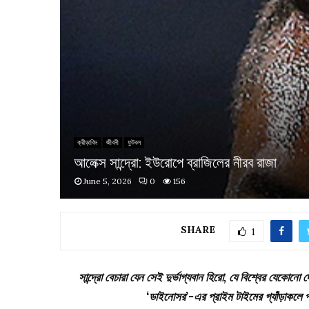
ক্রীড়াবিদ
জীবনী
ফুটবল
আলেক্স সান্দ্রো: ইউরোপে ব্রাজিলের নীরব রাজা
June 5, 2026
0
156
SHARE
1
সান্দ্রো বেচারা যেন সেই দুর্ভাগ্যবান হিরো, যে বিশ্বের যেকো
‘ডাইনোসর’-এর প্রাইম টাইমের গ্যাঁড়াকলে পড়