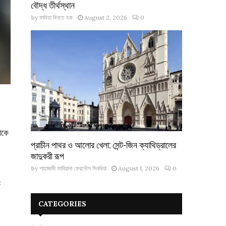
বৌদ্ধ তীর্থস্থান
by
ফাবিহা বিনতে হক
August 2, 2026
0
াকে
প্রাচীন পাথর ও আলোর খেলা: সেন্ট-জিন ক্যাথিড্রালের
জাদুকরী রূপ
by
শাহাজাদী ফাবিয়ানা ফেরদৌস সিনথিয়া
August 1, 2026
0
ড
CATEGORIES