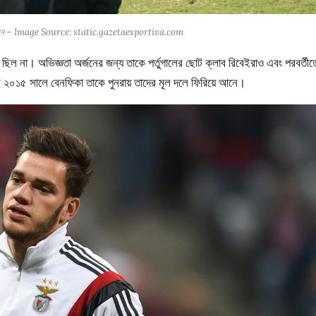
েরসন – Image Source: static.gazetaesportiva.com
িল না। অভিজ্ঞতা অর্জনের জন্য তাকে পর্তুগালের ছোট ক্লাব রিবেইরাও এবং পরবর্তীত
 পর ২০১৫ সালে বেনফিকা তাকে পুনরায় তাদের মূল দলে ফিরিয়ে আনে।