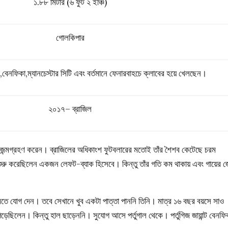
১.৮৮ মিটার (৬ ফুট ২ ইঞ্চি)
গোলকিপার
,বেনফিকা,ম্যানচেস্টার সিটি এবং বর্তমানে ফেনারবাহচে ক্লাবের হয়ে খেলছেন।
২০১৭–
ব্রাজিল
জন্মগ্রহণ করেন। ব্রাজিলের অধিকাংশ ফুটবলারের মতোই তাঁর শৈশব কেটেছে চরম
য়ার শুরু করেছিলেন একজন লেফট-ব্যাক হিসেবে। কিন্তু তাঁর গতি কম থাকায় এবং গায়ের 
মিতে যোগ দেন। তবে সেখানে খুব একটা পাত্তা পাননি তিনি। মাত্র ১৬ বছর বয়সে সাও
িলেন। কিন্তু হাল ছাড়েননি। সুযোগ আসে পর্তুগাল থেকে। পর্তুগিজ জায়ান্ট বেনফি