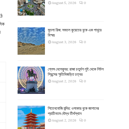
August 5, 2026
0
ঠে
সিক
মুতলা রিজ: সমতল কুয়েতের বুকে এক পাথুরে
র
বিস্ময়
August 3, 2026
0
প্লেস বেলেক্যুর: রাজা চতুর্দশ লুই থেকে লিটল
প্রিন্সের স্মৃতিবিজড়িত চত্বর
August 2, 2026
0
শিতেননোজি মন্দির: ওসাকার বুকে জাপানের
প্রাচীনতম বৌদ্ধ তীর্থস্থান
August 2, 2026
0