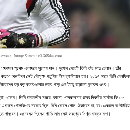
্ষক এদেরসন– Image Source: e0.365dm.com
এদেরসন প্রথম একাদশে সুযোগ পান। সুযোগ পেয়েই তিনি তাঁর জাত চেনান। তাঁর
তার কারণে বেনফিকা সেই মৌসুমে পর্তুগিজ লিগ চ্যাম্পিয়ন হয়। ২০১৭ সালে তিনি বেনফিক
উরোপের বড় বড় ক্লাবগুলোর নজর পড়ে এই ট্যাটু জড়ানো যুবকের ওপর।
 জুয়া খেলেন। তিনি তৎকালীন সময়ে কোনো গোলরক্ষকের জন্য দ্বিতীয় সর্বোচ্চ ফি ৩৫
এমন একজন গোলকিপার দরকার ছিল, যিনি কেবল গোল ঠেকাবেন না, বরং একজন আউটফিল্
তে পারবেন। এদেরসন ছিলেন গার্দিওলার সেই স্বপ্নের নিখুঁত বাস্তব রূপ।