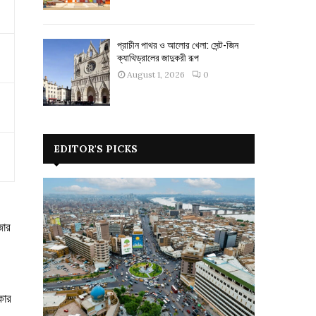
প্রাচীন পাথর ও আলোর খেলা: সেন্ট-জিন
ক্যাথিড্রালের জাদুকরী রূপ
August 1, 2026
0
EDITOR'S PICKS
জোর
কার