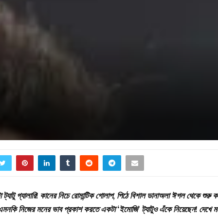
যাটু গ্যালারি! কানের নিচে রোমান্টিক গোলাপ, পিঠে বিশাল ডানাঅলা ঈগল থেকে শুরু ক
। এমনকি নিজের মনের ভাব প্রকাশ করতে একটা ‘ইমোজি’ ট্যাটুও এঁকে নিয়েছেন! দেখে ম