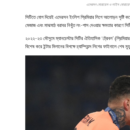
এদেরসন মোরায়েস ও লাইস মোর
সিটিতে যোগ দিয়েই এদেরসন ইংলিশ প্রিমিয়ার লিগে আলোড়ন সৃষ্টি কর
মেজাজ এবং মাঝমাঠ বরাবর নিখুঁত লং-পাস দেওয়ার ক্ষমতার কারণে সি
২০২২-২৩ মৌসুমে ম্যানচেস্টার সিটির ঐতিহাসিক ‘ট্রেবল’ (প্রিমিয়
বিশেষ করে ইন্টার মিলানের বিপক্ষে চ্যাম্পিয়ন্স লিগের ফাইনালে শেষ