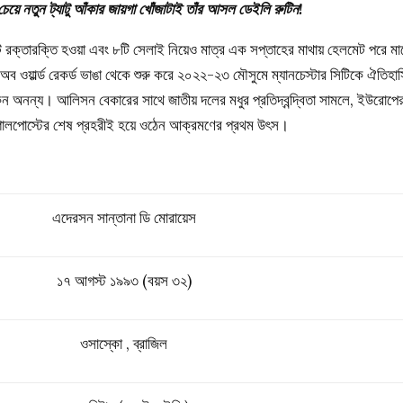
চেয়ে নতুন ট্যাটু আঁকার জায়গা খোঁজাটাই তাঁর আসল ডেইলি রুটিন!
 রক্তারক্তি হওয়া এবং ৮টি সেলাই নিয়েও মাত্র এক সপ্তাহের মাথায় হেলমেট পরে মা
ওয়ার্ল্ড রেকর্ড ভাঙা থেকে শুরু করে ২০২২-২৩ মৌসুমে ম্যানচেস্টার সিটিকে ঐতিহা
কেন অনন্য। আলিসন বেকারের সাথে জাতীয় দলের মধুর প্রতিদ্বন্দ্বিতা সামলে, ইউরোপে
 গোলপোস্টের শেষ প্রহরীই হয়ে ওঠেন আক্রমণের প্রথম উৎস।
এদেরসন সান্তানা ডি মোরায়েস
১৭ আগস্ট ১৯৯৩ (বয়স ৩২)
ওসাস্কো , ব্রাজিল