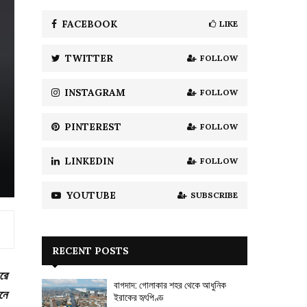
f
A
o
FACEBOOK
LIKE
r
R
:
TWITTER
FOLLOW
C
H
INSTAGRAM
FOLLOW
PINTEREST
FOLLOW
LINKEDIN
FOLLOW
YOUTUBE
SUBSCRIBE
RECENT POSTS
রে
বাগদাদ: গোলাকার শহর থেকে আধুনিক
নে
ইরাকের হৃৎপিণ্ড