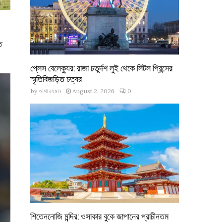
ে
প্লেস বেলেক্যুর: রাজা চতুর্দশ লুই থেকে লিটল প্রিন্সের
স্মৃতিবিজড়িত চত্বর
by
আশা রহমান
August 2, 2026
0
শিতেননোজি মন্দির: ওসাকার বুকে জাপানের প্রাচীনতম