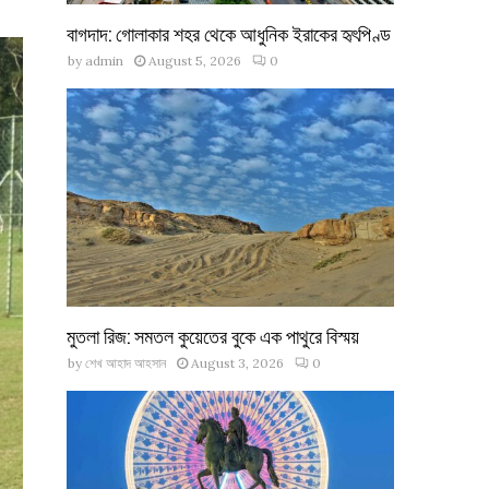
বাগদাদ: গোলাকার শহর থেকে আধুনিক ইরাকের হৃৎপিণ্ড
by
admin
August 5, 2026
0
মুতলা রিজ: সমতল কুয়েতের বুকে এক পাথুরে বিস্ময়
by
শেখ আহাদ আহসান
August 3, 2026
0