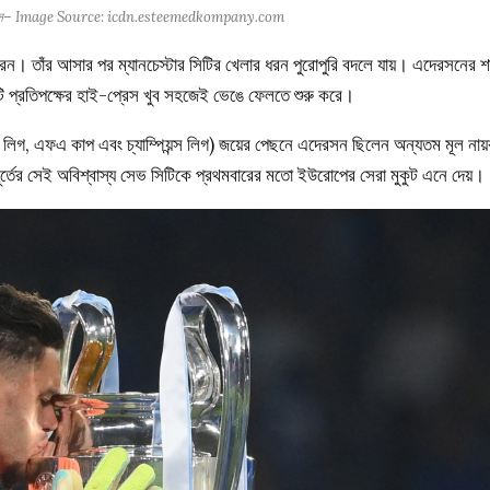
ায়েস– Image Source: icdn.esteemedkompany.com
েন। তাঁর আসার পর ম্যানচেস্টার সিটির খেলার ধরন পুরোপুরি বদলে যায়। এদেরসনের শ
টি প্রতিপক্ষের হাই-প্রেস খুব সহজেই ভেঙে ফেলতে শুরু করে।
ার লিগ, এফএ কাপ এবং চ্যাম্পিয়ন্স লিগ) জয়ের পেছনে এদেরসন ছিলেন অন্যতম মূল ন
 মুহূর্তের সেই অবিশ্বাস্য সেভ সিটিকে প্রথমবারের মতো ইউরোপের সেরা মুকুট এনে দেয়।