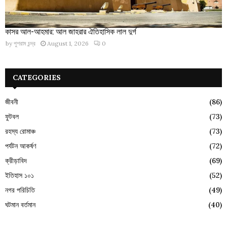
কাসর আল-আহমার: আল জাহরার ঐতিহাসিক লাল দুর্গ
by
পুশরাম চন্দ্র
August 1, 2026
0
CATEGORIES
জীবনী
(86)
ফুটবল
(73)
রহস্য রোমাঞ্চ
(73)
পর্যটন আকর্ষণ
(72)
ক্রীড়াবিদ
(69)
ইতিহাস ১০১
(52)
নগর পরিচিতি
(49)
ঘটমান বর্তমান
(40)