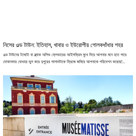
নিসের ওল্ড টাউন: ইতিহাস, খাবার ও ইউরোপীয় গোলকধাঁধার শহর
ওল্ড টাউনের টমেটো বা ব্ল্যাক অলিভ ফ্লেভারের আইসক্রিম মুখে দিয়ে আপনার মনে হতে পারে
দোকানদার বোধহয় ভুল করে দুপুরের সালাদটাকে ফ্রিজে জমিয়ে আপনাকে পরিবেশন করেছে!...