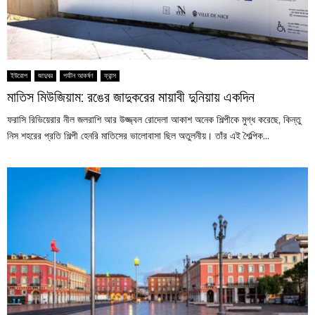
ইউরোপ
জাদুঘর
পর্যটন আকর্ষণ
ফ্রান্স
মাতিস মিউজিয়াম: রঙের জাদুকরের মায়াবী দুনিয়ায় একদিন
ফরাসি রিভিয়েরার নীল জলরাশি আর উজ্জ্বল রোদেলা আকাশ অনেক শিল্পীকে মুগ্ধ করেছে, কিন্তু
নিস শহরের প্রতি শিল্পী হেনরি মাতিসের ভালোবাসা ছিল অতুলনীয়। তাঁর এই শৈল্পিক...