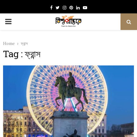
Facebook
Twitter
Instagram
Pinterest
Linkedin
Youtube
PRIMARY
MENU
Home
ফ্রান্স
Tag : ফ্রান্স