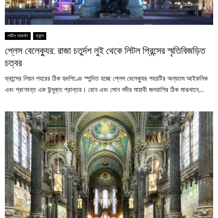
পর্যটন আকর্ষণ
ফ্রান্স
প্লেস বেলেক্যুর: রাজা চতুর্দশ লুই থেকে লিটল প্রিন্সের স্মৃতিবিজড়িত
চত্বর
ফ্রান্সের লিয়ন শহরের ঠিক হৃদপিণ্ডে স্পন্দিত হচ্ছে প্লেস বেলেক্যুর শহরটির অন্যতম আইকনিক
এবং প্রাণবন্ত এক উন্মুক্ত প্রান্তর। রোন এবং সোন নদীর মায়াবী জলরাশির ঠিক মাঝখানে,...