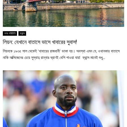
নগর পরিচিতি
ফ্রান্স
লিয়ন: যেখানে বাতাসে ভাসে খাবারের সুবাস!
লিয়নকে ১৯৩৫ সাল থেকেই ‘খাবারের রাজধানী’ ডাকা হয়। অবস্থা এমন যে, ওখানকার বাতাসে
নাকি অক্সিজেনের চেয়ে সুস্বাদু রান্নার ঘ্রাণই বেশি পাওয়া যায়! ফ্রান্স মানেই শুধু...