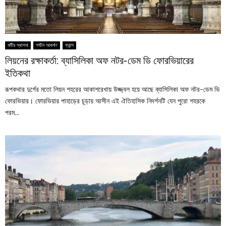
ধর্মীয় স্থাপনা
পর্যটন আকর্ষণ
ফ্রান্স
লিয়নের রক্ষাকর্তা: ব্যাসিলিকা অফ নটর-ডেম ডি ফোরভিয়ারের
ইতিকথা
রূপকথার দুর্গের মতো লিয়ন শহরের আকাশরেখায় উজ্জ্বল হয়ে আছে ব্যাসিলিকা অফ নটর-ডেম ডি
ফোরভিয়ার। ফোরভিয়ার পাহাড়ের চূড়ায় আসীন এই ঐতিহাসিক নিদর্শনটি যেন পুরো শহরকে
পরম...