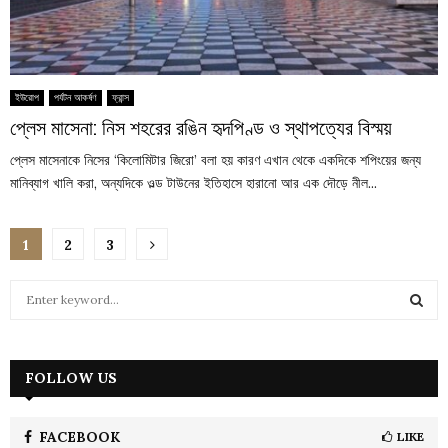
ইউরোপ
পর্যটন আকর্ষণ
ফ্রান্স
প্লেস মাসেনা: নিস শহরের রঙিন হৃদপিণ্ড ও স্থাপত্যের বিস্ময়
প্লেস মাসেনাকে নিসের ‘কিলোমিটার জিরো’ বলা হয় কারণ এখান থেকে একদিকে শপিংয়ের জন্য
মানিব্যাগ খালি করা, অন্যদিকে ওল্ড টাউনের ইতিহাসে হারানো আর এক দৌড়ে নীল...
Posts
1
2
3
pagination
S
e
a
S
r
c
FOLLOW US
E
h
f
A
o
FACEBOOK
LIKE