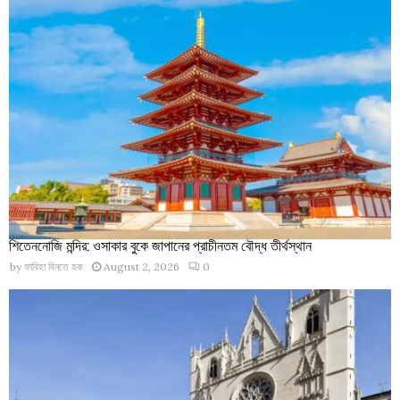
শিতেননোজি মন্দির: ওসাকার বুকে জাপানের প্রাচীনতম বৌদ্ধ তীর্থস্থান
by
ফাবিহা বিনতে হক
August 2, 2026
0