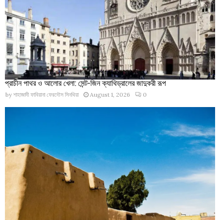
প্রাচীন পাথর ও আলোর খেলা: সেন্ট-জিন ক্যাথিড্রালের জাদুকরী রূপ
by
শাহাজাদী ফাবিয়ানা ফেরদৌস সিনথিয়া
August 1, 2026
0