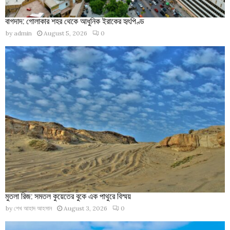
বাগদাদ: গোলাকার শহর থেকে আধুনিক ইরাকের হৃৎপিণ্ড
by
admin
August 5, 2026
0
মুতলা রিজ: সমতল কুয়েতের বুকে এক পাথুরে বিস্ময়
by
শেখ আহাদ আহসান
August 3, 2026
0