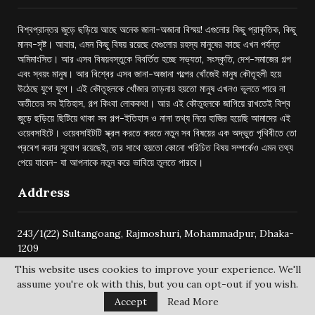
বিশ্বপ্রান্তর জুড়ে ছড়িয়ে আছে অনেক জানা-অজানা বিস্ময়! এগুলোর কিছু প্রাকৃতিক, কিছু
মানব-সৃষ্ট। আবার, এমন কিছু বিষয় রয়েছে যেগুলোর রহস্য মানুষের কাছে এখন পর্যন্ত
অমিমাংসিত। আর এসব বিষয়বস্তুকে বিবর্তিত হচ্ছে সভ্যতা, সংস্কৃতি, দেশ-সমাজের গল্প
এবং স্বয়ং মানুষ। আর বিশ্বের এসব জানা-অজানা গল্পের খোঁজেই মানুষ কৌতূহলী হয়ে
উঠেছে যুগে যুগে। এই কৌতূহলকে খোঁজার তাড়নায় হয়তো মানুষ এখনও ভুলতে পারে না
অতীতের সব ইতিহাস, গল্প কিংবা লোককথা। আর এই কৌতুহলকে জাগিয়ে রাখতেই বিশ্ব
জুড়ে ছড়িয়ে ছিটিয়ে থাকা সব গল্প-ইতিহাস ও নানা তথ্য নিয়ে হাজির হয়েছি আমাদের এই
ওয়েবসাইটে। ওয়েবসাইটটি স্ক্রল করতে করতে নতুন সব বিষয়ের এক অদ্ভুত পৃথিবীতে তো
প্রবেশ করার সুযোগ রয়েছেই, তার সাথে হয়তো কোনো পরিচিত বিষয় সম্পর্কেও এমন তথ্য
পেয়ে যাবেন- যা আপনাকে নতুন করে ভাবিয়ে তুলতে পারবে।
Address
243/1(22) Sultangoang, Rajmoshuri, Mohammadpur, Dhaka-
1209
This website uses cookies to improve your experience. We'll
assume you're ok with this, but you can opt-out if you wish.
Accept
Read More
@2024 -
bishwoprantore.com
All Right Reserved.